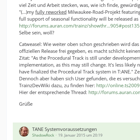
viel Zeit und Arbeit stecken, was, wie ich finde, gewürd
"(...)my
fully reworked
Milwaukee-Road-Projekt featuring 
full support of seasonal functionality will be released a
http://forums.auran.com/trainz/showthr…905#post13
Selbe sein, woll?
Catweasel: Wie weiter oben schon geschrieben wird das 
offiziellen Release frei gegeben, es macht schlicht kein
Zitat: "As the Procedural Track is still under development
implementation, as this may still change. It's less likely
have finalized the Procedural Track system in T:ANE." 
Dennoch aber haben sich User gefunden, die es versucht
TrainzDevWiki dazu, zu finden hier:
http://online.ts20
Hier der entsprechende Thread:
http://forums.auran.co
Grüße
TANE Systemvoraussetzungen
ShadowRock
19. Januar 2015 um 20:19