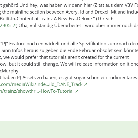
igt gehört! Und hey, was haben wir denn hier (Zitat aus dem V3V 
the mainline section between Avery, Id and Drexel, Mt and inclu
s Built-In-Content at Trainz A New Era-Deluxe." (Thread:
52905
) Oha, vollständig Überarbeitet - wird aber immer noch d
"PJ" Feature noch entwickelt und alle Spezifikation zum/nach de
en Sinn Infos heraus zu geben die Ende Februar obsolet sein könnt
, we would prefer that tutorials aren't created for the current
 now, but it could still change. We will release information on it o
ZecMurphy
 haben PJ-Assets zu bauen, es gibt sogar schon ein rudimentäres
09.com/mediaWiki/inde…ild_T:ANE_Track
m/trainz/showthr…-HowTo-Tutorial