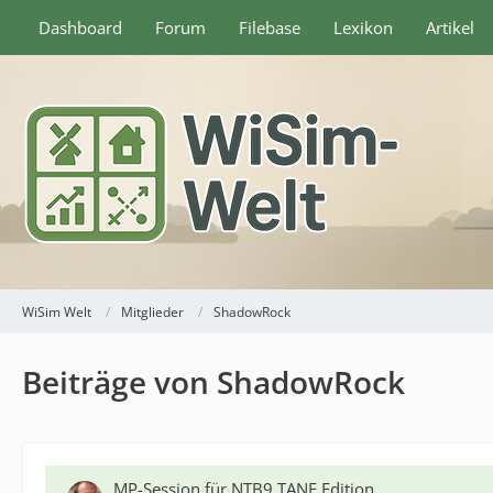
Dashboard
Forum
Filebase
Lexikon
Artikel
WiSim Welt
Mitglieder
ShadowRock
Beiträge von ShadowRock
MP-Session für NTB9 TANE Edition