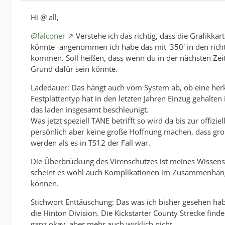
Hi @ all,
@falconer
Verstehe ich das richtig, dass die Grafikka
könnte -angenommen ich habe das mit '350' in den richt
kommen. Soll heißen, dass wenn du in der nächsten Zeit
Grund dafür sein könnte.
Ladedauer: Das hängt auch vom System ab, ob eine her
Festplattentyp hat in den letzten Jahren Einzug gehalte
das laden insgesamt beschleunigt.
Was jetzt speziell TANE betrifft so wird da bis zur offiz
persönlich aber keine große Hoffnung machen, dass gro
werden als es in TS12 der Fall war.
Die Überbrückung des Virenschutzes ist meines Wissens 
scheint es wohl auch Komplikationen im Zusammenhang
können.
Stichwort Enttäuschung: Das was ich bisher gesehen ha
die Hinton Division. Die Kickstarter County Strecke fi
ganz okay, aber mehr auch wirklich nicht.