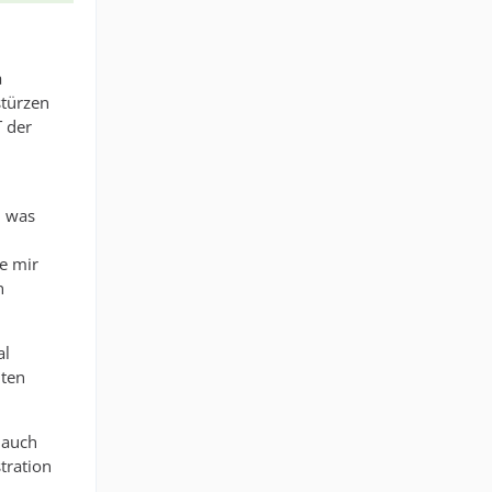
a
stürzen
T der
n was
de mir
n
al
hten
 auch
tration