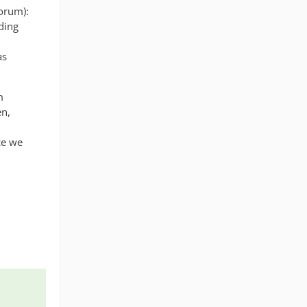
Forum):
ding
as
m
en,
nce we