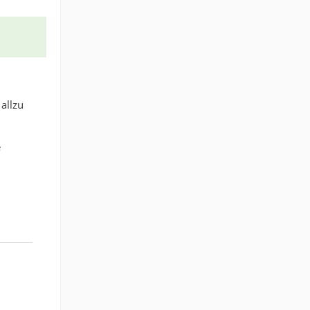
 allzu
e