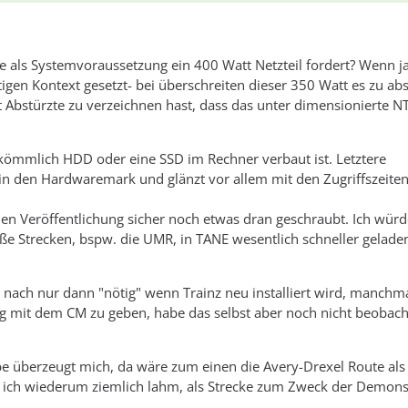
rte als Systemvoraussetzung ein 400 Watt Netzteil fordert? Wenn j
igen Kontext gesetzt- bei überschreiten dieser 350 Watt es zu ab
 Abstürzte zu verzeichnen hast, dass das unter dimensionierte N
kömmlich HDD oder eine SSD im Rechner verbaut ist. Letztere
n in den Hardwaremark und glänzt vor allem mit den Zugriffszeite
iellen Veröffentlichung sicher noch etwas dran geschraubt. Ich wür
ße Strecken, bspw. die UMR, in TANE wesentlich schneller gelade
nach nur dann "nötig" wenn Trainz neu installiert wird, manchm
 mit dem CM zu geben, habe das selbst aber noch nicht beobac
be überzeugt mich, da wäre zum einen die Avery-Drexel Route als
nde ich wiederum ziemlich lahm, als Strecke zum Zweck der Demons