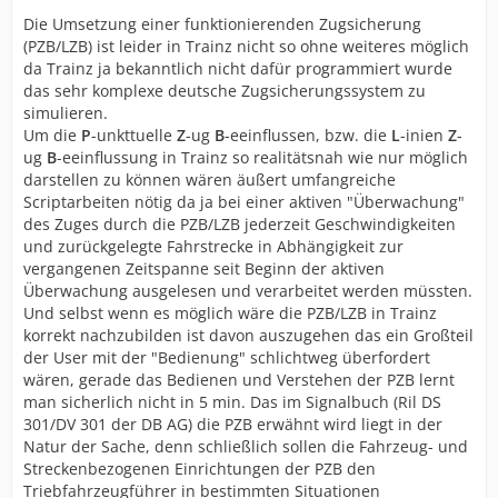
Die Umsetzung einer funktionierenden Zugsicherung
(PZB/LZB) ist leider in Trainz nicht so ohne weiteres möglich
da Trainz ja bekanntlich nicht dafür programmiert wurde
das sehr komplexe deutsche Zugsicherungssystem zu
simulieren.
Um die
P
-unkttuelle
Z
-ug
B
-eeinflussen, bzw. die
L
-inien
Z
-
ug
B
-eeinflussung in Trainz so realitätsnah wie nur möglich
darstellen zu können wären äußert umfangreiche
Scriptarbeiten nötig da ja bei einer aktiven "Überwachung"
des Zuges durch die PZB/LZB jederzeit Geschwindigkeiten
und zurückgelegte Fahrstrecke in Abhängigkeit zur
vergangenen Zeitspanne seit Beginn der aktiven
Überwachung ausgelesen und verarbeitet werden müssten.
Und selbst wenn es möglich wäre die PZB/LZB in Trainz
korrekt nachzubilden ist davon auszugehen das ein Großteil
der User mit der "Bedienung" schlichtweg überfordert
wären, gerade das Bedienen und Verstehen der PZB lernt
man sicherlich nicht in 5 min. Das im Signalbuch (Ril DS
301/DV 301 der DB AG) die PZB erwähnt wird liegt in der
Natur der Sache, denn schließlich sollen die Fahrzeug- und
Streckenbezogenen Einrichtungen der PZB den
Triebfahrzeugführer in bestimmten Situationen