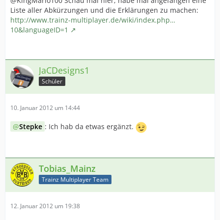
@KingMario100 Schau mal hier, habe mal angefangen eine
Liste aller Abkürzungen und die Erklärungen zu machen:
http://www.trainz-multiplayer.de/wiki/index.php…
10&languageID=1
JaCDesigns1
Schüler
10. Januar 2012 um 14:44
Stepke
: Ich hab da etwas ergänzt.
Tobias_Mainz
Trainz Multiplayer Team
12. Januar 2012 um 19:38