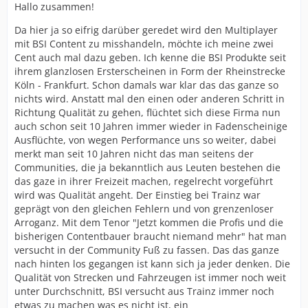
Hallo zusammen!
Da hier ja so eifrig darüber geredet wird den Multiplayer
mit BSI Content zu misshandeln, möchte ich meine zwei
Cent auch mal dazu geben. Ich kenne die BSI Produkte seit
ihrem glanzlosen Ersterscheinen in Form der Rheinstrecke
Köln - Frankfurt. Schon damals war klar das das ganze so
nichts wird. Anstatt mal den einen oder anderen Schritt in
Richtung Qualität zu gehen, flüchtet sich diese Firma nun
auch schon seit 10 Jahren immer wieder in Fadenscheinige
Ausflüchte, von wegen Performance uns so weiter, dabei
merkt man seit 10 Jahren nicht das man seitens der
Communities, die ja bekanntlich aus Leuten bestehen die
das gaze in ihrer Freizeit machen, regelrecht vorgeführt
wird was Qualität angeht. Der Einstieg bei Trainz war
geprägt von den gleichen Fehlern und von grenzenloser
Arroganz. Mit dem Tenor "Jetzt kommen die Profis und die
bisherigen Contentbauer braucht niemand mehr" hat man
versucht in der Community Fuß zu fassen. Das das ganze
nach hinten los gegangen ist kann sich ja jeder denken. Die
Qualität von Strecken und Fahrzeugen ist immer noch weit
unter Durchschnitt, BSI versucht aus Trainz immer noch
etwas zu machen was es nicht ist, ein