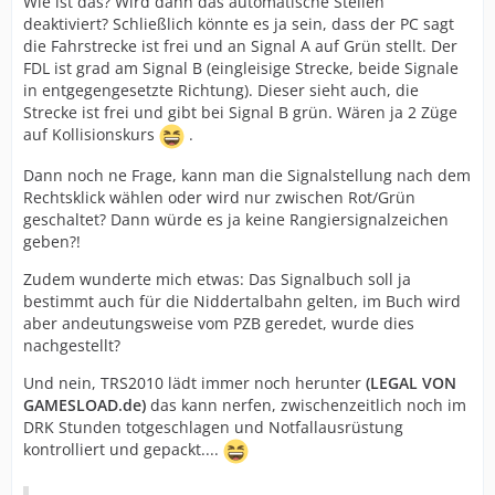
Wie ist das? Wird dann das automatische Stellen
deaktiviert? Schließlich könnte es ja sein, dass der PC sagt
die Fahrstrecke ist frei und an Signal A auf Grün stellt. Der
FDL ist grad am Signal B (eingleisige Strecke, beide Signale
in entgegengesetzte Richtung). Dieser sieht auch, die
Strecke ist frei und gibt bei Signal B grün. Wären ja 2 Züge
auf Kollisionskurs
.
Dann noch ne Frage, kann man die Signalstellung nach dem
Rechtsklick wählen oder wird nur zwischen Rot/Grün
geschaltet? Dann würde es ja keine Rangiersignalzeichen
geben?!
Zudem wunderte mich etwas: Das Signalbuch soll ja
bestimmt auch für die Niddertalbahn gelten, im Buch wird
aber andeutungsweise vom PZB geredet, wurde dies
nachgestellt?
Und nein, TRS2010 lädt immer noch herunter
(LEGAL VON
GAMESLOAD.de)
das kann nerfen, zwischenzeitlich noch im
DRK Stunden totgeschlagen und Notfallausrüstung
kontrolliert und gepackt....