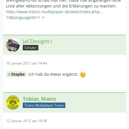
@KingMario100 Schau mal hier, habe mal angefangen eine
Liste aller Abkürzungen und die Erklärungen zu machen:
http://www.trainz-multiplayer.de/wiki/index.php…
10&languageID=1
JaCDesigns1
Schüler
10. Januar 2012 um 14:44
Stepke
: Ich hab da etwas ergänzt.
Tobias_Mainz
Trainz Multiplayer Team
12. Januar 2012 um 19:38