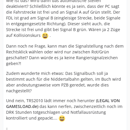
Wie ist das? Wird dann das automatische Stellen
deaktiviert? Schließlich könnte es ja sein, dass der PC sagt
die Fahrstrecke ist frei und an Signal A auf Grün stellt. Der
FDL ist grad am Signal B (eingleisige Strecke, beide Signale
in entgegengesetzte Richtung). Dieser sieht auch, die
Strecke ist frei und gibt bei Signal B grün. Wären ja 2 Züge
auf Kollisionskurs
.
Dann noch ne Frage, kann man die Signalstellung nach dem
Rechtsklick wählen oder wird nur zwischen Rot/Grün
geschaltet? Dann würde es ja keine Rangiersignalzeichen
geben?!
Zudem wunderte mich etwas: Das Signalbuch soll ja
bestimmt auch für die Niddertalbahn gelten, im Buch wird
aber andeutungsweise vom PZB geredet, wurde dies
nachgestellt?
Und nein, TRS2010 lädt immer noch herunter
(LEGAL VON
GAMESLOAD.de)
das kann nerfen, zwischenzeitlich noch im
DRK Stunden totgeschlagen und Notfallausrüstung
kontrolliert und gepackt....