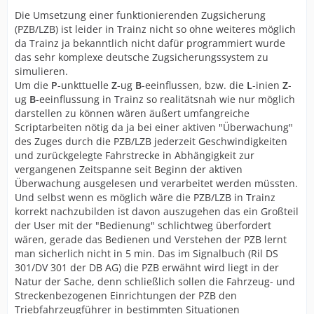
Die Umsetzung einer funktionierenden Zugsicherung
(PZB/LZB) ist leider in Trainz nicht so ohne weiteres möglich
da Trainz ja bekanntlich nicht dafür programmiert wurde
das sehr komplexe deutsche Zugsicherungssystem zu
simulieren.
Um die
P
-unkttuelle
Z
-ug
B
-eeinflussen, bzw. die
L
-inien
Z
-
ug
B
-eeinflussung in Trainz so realitätsnah wie nur möglich
darstellen zu können wären äußert umfangreiche
Scriptarbeiten nötig da ja bei einer aktiven "Überwachung"
des Zuges durch die PZB/LZB jederzeit Geschwindigkeiten
und zurückgelegte Fahrstrecke in Abhängigkeit zur
vergangenen Zeitspanne seit Beginn der aktiven
Überwachung ausgelesen und verarbeitet werden müssten.
Und selbst wenn es möglich wäre die PZB/LZB in Trainz
korrekt nachzubilden ist davon auszugehen das ein Großteil
der User mit der "Bedienung" schlichtweg überfordert
wären, gerade das Bedienen und Verstehen der PZB lernt
man sicherlich nicht in 5 min. Das im Signalbuch (Ril DS
301/DV 301 der DB AG) die PZB erwähnt wird liegt in der
Natur der Sache, denn schließlich sollen die Fahrzeug- und
Streckenbezogenen Einrichtungen der PZB den
Triebfahrzeugführer in bestimmten Situationen