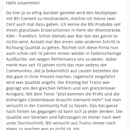
Hallo zusammen!
Da hier ja so eifrig darüber geredet wird den Multiplayer
mit BSI Content zu misshandeln, möchte ich meine zwei
Cent auch mal dazu geben. Ich kenne die BSI Produkte seit
ihrem glanzlosen Ersterscheinen in Form der Rheinstrecke
Köln - Frankfurt. Schon damals war klar das das ganze so
nichts wird. Anstatt mal den einen oder anderen Schritt in
Richtung Qualität zu gehen, flüchtet sich diese Firma nun
auch schon seit 10 Jahren immer wieder in Fadenscheinige
Ausflüchte, von wegen Performance uns so weiter, dabei
merkt man seit 10 Jahren nicht das man seitens der
Communities, die ja bekanntlich aus Leuten bestehen die
das gaze in ihrer Freizeit machen, regelrecht vorgeführt
wird was Qualität angeht. Der Einstieg bei Trainz war
geprägt von den gleichen Fehlern und von grenzenloser
Arroganz. Mit dem Tenor "Jetzt kommen die Profis und die
bisherigen Contentbauer braucht niemand mehr" hat man
versucht in der Community Fuß zu fassen. Das das ganze
nach hinten los gegangen ist kann sich ja jeder denken. Die
Qualität von Strecken und Fahrzeugen ist immer noch weit
unter Durchschnitt, BSI versucht aus Trainz immer noch
etwas zu machen was es nicht ist, ein