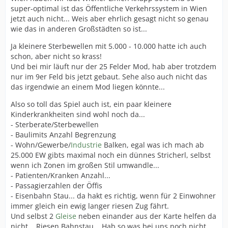
super-optimal ist das Öffentliche Verkehrssystem in Wien
jetzt auch nicht... Weis aber ehrlich gesagt nicht so genau
wie das in anderen Großstädten so ist...
Ja kleinere Sterbewellen mit 5.000 - 10.000 hatte ich auch
schon, aber nicht so krass!
Und bei mir läuft nur der 25 Felder Mod, hab aber trotzdem
nur im 9er Feld bis jetzt gebaut. Sehe also auch nicht das
das irgendwie an einem Mod liegen könnte...
Also so toll das Spiel auch ist, ein paar kleinere
Kinderkrankheiten sind wohl noch da...
- Sterberate/Sterbewellen
- Baulimits Anzahl Begrenzung
- Wohn/Gewerbe/
Industrie
Balken, egal was ich mach ab
25.000 EW gibts maximal noch ein dünnes Stricherl, selbst
wenn ich Zonen im großen Stil umwandle...
- Patienten/Kranken Anzahl...
- Passagierzahlen der Öffis
- Eisenbahn Stau... da hakt es richtig, wenn für 2 Einwohner
immer gleich ein ewig langer riesen Zug fährt.
Und selbst 2
Gleise
neben einander aus der Karte helfen da
nicht... Riesen Bahnstau... Hab so was bei uns noch nicht