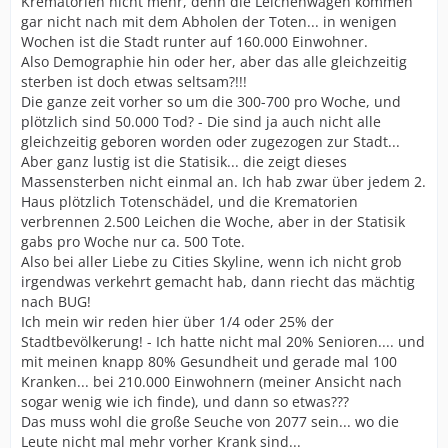
Krematorien nicht mehr, denn die Leichenwagen kommen
gar nicht nach mit dem Abholen der Toten... in wenigen
Wochen ist die Stadt runter auf 160.000 Einwohner.
Also Demographie hin oder her, aber das alle gleichzeitig
sterben ist doch etwas seltsam?!!!
Die ganze zeit vorher so um die 300-700 pro Woche, und
plötzlich sind 50.000 Tod? - Die sind ja auch nicht alle
gleichzeitig geboren worden oder zugezogen zur Stadt...
Aber ganz lustig ist die Statisik... die zeigt dieses
Massensterben nicht einmal an. Ich hab zwar über jedem 2.
Haus plötzlich Totenschädel, und die Krematorien
verbrennen 2.500 Leichen die Woche, aber in der Statisik
gabs pro Woche nur ca. 500 Tote.
Also bei aller Liebe zu Cities Skyline, wenn ich nicht grob
irgendwas verkehrt gemacht hab, dann riecht das mächtig
nach BUG!
Ich mein wir reden hier über 1/4 oder 25% der
Stadtbevölkerung! - Ich hatte nicht mal 20% Senioren.... und
mit meinen knapp 80% Gesundheit und gerade mal 100
Kranken... bei 210.000 Einwohnern (meiner Ansicht nach
sogar wenig wie ich finde), und dann so etwas???
Das muss wohl die große Seuche von 2077 sein... wo die
Leute nicht mal mehr vorher Krank sind...