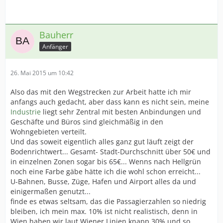
Bauherr
Anfänger
26. Mai 2015 um 10:42
Also das mit den Wegstrecken zur Arbeit hatte ich mir
anfangs auch gedacht, aber dass kann es nicht sein, meine
Industrie
liegt sehr Zentral mit besten Anbindungen und
Geschäfte und Büros sind gleichmäßig in den
Wohngebieten verteilt.
Und das soweit eigentlich alles ganz gut läuft zeigt der
Bodenrichtwert... Gesamt- Stadt-Durchschnitt über 50€ und
in einzelnen Zonen sogar bis 65€... Wenns nach Hellgrün
noch eine Farbe gäbe hätte ich die wohl schon erreicht...
U-Bahnen, Busse, Züge, Hafen und Airport alles da und
einigermaßen genutzt...
finde es etwas seltsam, das die Passagierzahlen so niedrig
bleiben, ich mein max. 10% ist nicht realistisch, denn in
Wien haben wir laut Wiener Linien knapp 30% und so