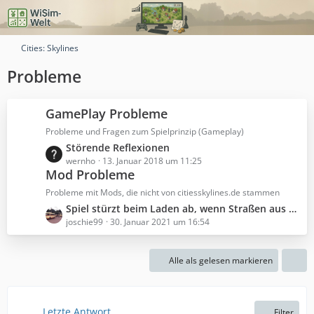
Cities: Skylines
Probleme
GamePlay Probleme
Probleme und Fragen zum Spielprinzip (Gameplay)
L
Störende Reflexionen
e
wernho
13. Januar 2018 um 11:25
Mod Probleme
t
z
Probleme mit Mods, die nicht von citiesskylines.de stammen
t
L
Spiel stürzt beim Laden ab, wenn Straßen aus dem Workshop verwendet werden.
e
e
joschie99
30. Januar 2021 um 16:54
B
t
e
z
i
Alle als gelesen markieren
t
t
e
r
B
ä
e
Letzte Antwort
Filter