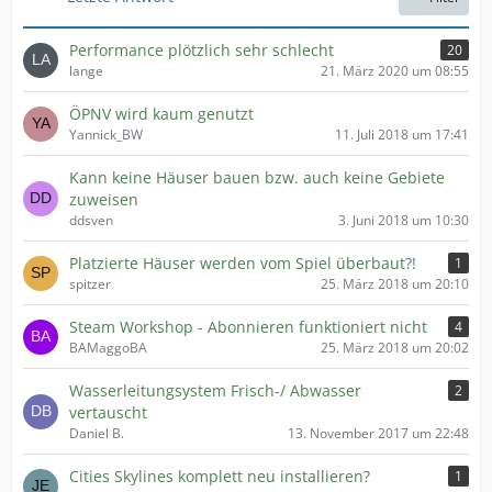
g
i
e
t
Performance plötzlich sehr schlecht
20
r
lange
21. März 2020 um 08:55
ä
g
ÖPNV wird kaum genutzt
e
Yannick_BW
11. Juli 2018 um 17:41
Kann keine Häuser bauen bzw. auch keine Gebiete
zuweisen
ddsven
3. Juni 2018 um 10:30
Platzierte Häuser werden vom Spiel überbaut?!
1
spitzer
25. März 2018 um 20:10
Steam Workshop - Abonnieren funktioniert nicht
4
BAMaggoBA
25. März 2018 um 20:02
Wasserleitungsystem Frisch-/ Abwasser
2
vertauscht
Daniel B.
13. November 2017 um 22:48
Cities Skylines komplett neu installieren?
1