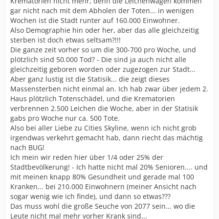
Krematorien nicht mehr, denn die Leichenwagen kommen
gar nicht nach mit dem Abholen der Toten... in wenigen
Wochen ist die Stadt runter auf 160.000 Einwohner.
Also Demographie hin oder her, aber das alle gleichzeitig
sterben ist doch etwas seltsam?!!!
Die ganze zeit vorher so um die 300-700 pro Woche, und
plötzlich sind 50.000 Tod? - Die sind ja auch nicht alle
gleichzeitig geboren worden oder zugezogen zur Stadt...
Aber ganz lustig ist die Statisik... die zeigt dieses
Massensterben nicht einmal an. Ich hab zwar über jedem 2.
Haus plötzlich Totenschädel, und die Krematorien
verbrennen 2.500 Leichen die Woche, aber in der Statisik
gabs pro Woche nur ca. 500 Tote.
Also bei aller Liebe zu Cities Skyline, wenn ich nicht grob
irgendwas verkehrt gemacht hab, dann riecht das mächtig
nach BUG!
Ich mein wir reden hier über 1/4 oder 25% der
Stadtbevölkerung! - Ich hatte nicht mal 20% Senioren.... und
mit meinen knapp 80% Gesundheit und gerade mal 100
Kranken... bei 210.000 Einwohnern (meiner Ansicht nach
sogar wenig wie ich finde), und dann so etwas???
Das muss wohl die große Seuche von 2077 sein... wo die
Leute nicht mal mehr vorher Krank sind...