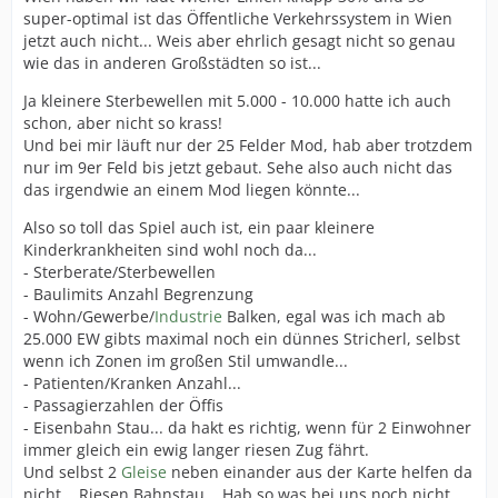
super-optimal ist das Öffentliche Verkehrssystem in Wien
jetzt auch nicht... Weis aber ehrlich gesagt nicht so genau
wie das in anderen Großstädten so ist...
Ja kleinere Sterbewellen mit 5.000 - 10.000 hatte ich auch
schon, aber nicht so krass!
Und bei mir läuft nur der 25 Felder Mod, hab aber trotzdem
nur im 9er Feld bis jetzt gebaut. Sehe also auch nicht das
das irgendwie an einem Mod liegen könnte...
Also so toll das Spiel auch ist, ein paar kleinere
Kinderkrankheiten sind wohl noch da...
- Sterberate/Sterbewellen
- Baulimits Anzahl Begrenzung
- Wohn/Gewerbe/
Industrie
Balken, egal was ich mach ab
25.000 EW gibts maximal noch ein dünnes Stricherl, selbst
wenn ich Zonen im großen Stil umwandle...
- Patienten/Kranken Anzahl...
- Passagierzahlen der Öffis
- Eisenbahn Stau... da hakt es richtig, wenn für 2 Einwohner
immer gleich ein ewig langer riesen Zug fährt.
Und selbst 2
Gleise
neben einander aus der Karte helfen da
nicht... Riesen Bahnstau... Hab so was bei uns noch nicht