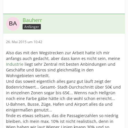
Bauherr
Anfänger
26. Mai 2015 um 10:42
Also das mit den Wegstrecken zur Arbeit hatte ich mir
anfangs auch gedacht, aber dass kann es nicht sein, meine
Industrie
liegt sehr Zentral mit besten Anbindungen und
Geschäfte und Büros sind gleichmäßig in den
Wohngebieten verteilt.
Und das soweit eigentlich alles ganz gut läuft zeigt der
Bodenrichtwert... Gesamt- Stadt-Durchschnitt über 50€ und
in einzelnen Zonen sogar bis 65€... Wenns nach Hellgrün
noch eine Farbe gäbe hätte ich die wohl schon erreicht...
U-Bahnen, Busse, Züge, Hafen und Airport alles da und
einigermaßen genutzt...
finde es etwas seltsam, das die Passagierzahlen so niedrig
bleiben, ich mein max. 10% ist nicht realistisch, denn in
Wien haben wir laut Wiener Linien knapp 30% und so