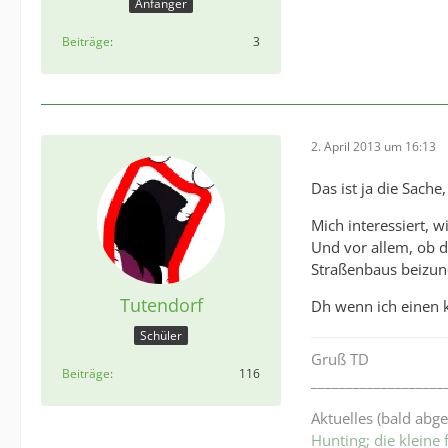
Anfänger
Beiträge
3
2. April 2013 um 16:13
Das ist ja die Sache,
Mich interessiert, 
Und vor allem, ob d
Straßenbaus beizune
Tutendorf
Dh wenn ich einen k
Schüler
Gruß TD
Beiträge
116
___________________
Aktuelles (bald abg
Hunting; die kleine 