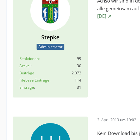
Achso wir sind in d
alle gemeinsam auf
[DE]
Stepke
Administrator
Reaktionen
99
Artikel
30
Beiträge
2.072
Filebase Einträge
114
Einträge
31
2. April 2013 um 19:02
Kein Download bis 