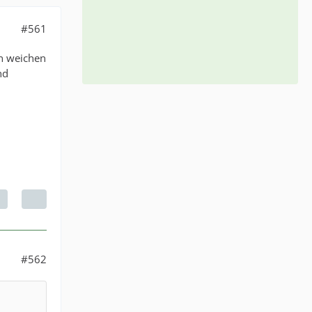
#561
n weichen
nd
#562