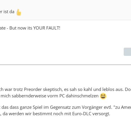
r ist da
 late - But now its YOUR FAULT!
ch war trotz Preorder skeptisch, es sah so kahl und leblos aus. D
sst mich sabbernderweise vorm PC dahinschmelzen
st das dass ganze Spiel im Gegensatz zum Vorgänger evtl. "zu Ame
ß, da werden wir bestimmt noch mit Euro-DLC versorgt.