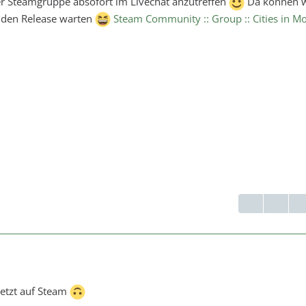
er Steamgruppe absofort im Livechat anzutreffen
Da können w
 den Release warten
Steam Community :: Group :: Cities in M
jetzt auf Steam