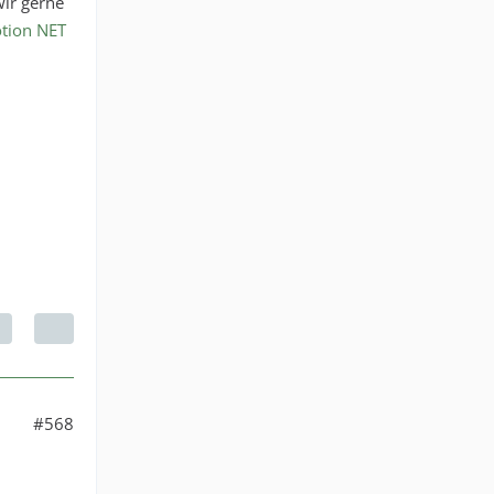
ir gerne
otion NET
#568