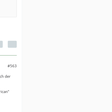
#563
och der
rican"