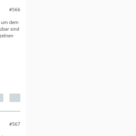
#566
t, um dem
tzbar sind
nzelnen
#567