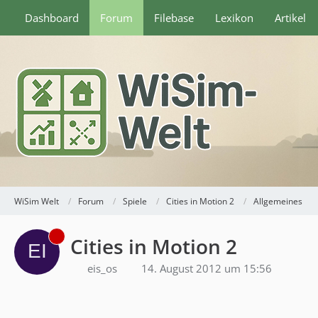
Dashboard
Forum
Filebase
Lexikon
Artikel
WiSim Welt
Forum
Spiele
Cities in Motion 2
Allgemeines
Cities in Motion 2
eis_os
14. August 2012 um 15:56