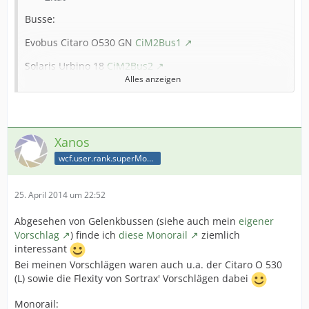
Busse:
Evobus Citaro O530 GN
CiM2Bus1
Solaris Urbino 18
CiM2Bus2
Alles anzeigen
EvoBus Citaro O 530 L
CiM2Bus3
MAN - NL 313
CiM2Bus4
Xanos
wcf.user.rank.superModerator
Trams: (The oldest Tramnetwork in the world and one of
the biggest, and no Tram from
Berlin
is implemented?
Fauxpas!)
25. April 2014 um 22:52
Bombardier - BVG GT6
CiM2Tram1
Abgesehen von Gelenkbussen (siehe auch mein
eigener
Bombardier - Flexity
Berlin
CiM2Tram2
Vorschlag
) finde ich
diese Monorail
ziemlich
interessant
Tatra - KT4D mod
CiM2Tram3
(This beast is build in
Bei meinen Vorschlägen waren auch u.a. der Citaro O 530
the '70s and is still running in so many towns in East
(L) sowie die Flexity von Sortrax' Vorschlägen dabei
Europe)
Monorail: