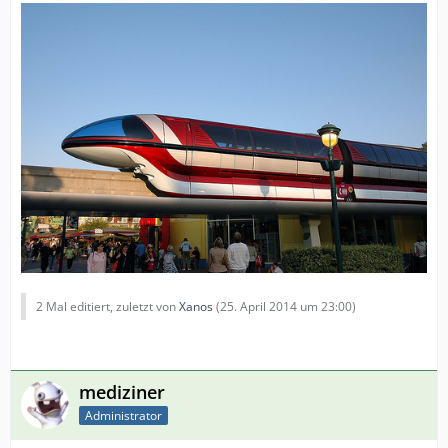
Subway: In Operation since 30 years and they have to go
on at least 20 years. F-Train BVG
CiM2UBahn
2 Mal editiert, zuletzt von
Xanos
(
25. April 2014 um 23:00
)
mediziner
Administrator