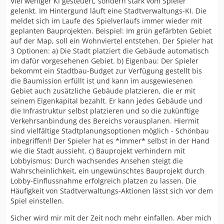
Viel weniger KI gesteuert, sondern stark vom Spieler
gelenkt. Im Hintergund läuft eine Stadtverwaltungs-KI. Die
meldet sich im Laufe des Spielverlaufs immer wieder mit
geplanten Bauprojekten. Beispiel: Im grün gefärbten Gebiet
auf der Map, soll ein Wohnviertel entstehen. Der Spieler hat
3 Optionen: a) Die Stadt platziert die Gebäude automatisch
im dafür vorgesehenen Gebiet. b) Eigenbau: Der Spieler
bekommt ein Stadtbau-Budget zur Verfügung gestellt bis
die Baumission erfüllt ist und kann im ausgewiesenen
Gebiet auch zusätzliche Gebäude platzieren, die er mit
seinem Eigenkapital bezahlt. Er kann jedes Gebäude und
die Infrastruktur selbst platzieren und so die zukünftige
Verkehrsanbindung des Bereichs vorausplanen. Hiermit
sind vielfältige Stadtplanungsoptionen möglich - Schönbau
inbegriffen!! Der Spieler hat es *immer* selbst in der Hand
wie die Stadt aussieht. c) Bauprojekt verhindern mit
Lobbyismus: Durch wachsendes Ansehen steigt die
Wahrscheinlichkeit, ein ungewünschtes Bauprojekt durch
Lobby-Einflussnahme erfolgreich platzen zu lassen. Die
Häufigkeit von Stadtverwaltungs-Aktionen lässt sich vor dem
Spiel einstellen.
Sicher wird mir mit der Zeit noch mehr einfallen. Aber mich