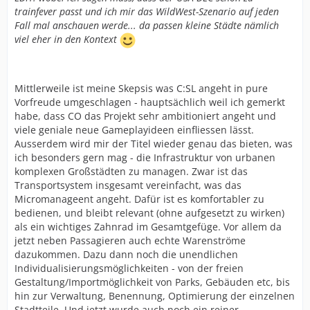
trainfever passt und ich mir das WildWest-Szenario auf jeden
Fall mal anschauen werde... da passen kleine Städte nämlich
viel eher in den Kontext
Mittlerweile ist meine Skepsis was C:SL angeht in pure
Vorfreude umgeschlagen - hauptsächlich weil ich gemerkt
habe, dass CO das Projekt sehr ambitioniert angeht und
viele geniale neue Gameplayideen einfliessen lässt.
Ausserdem wird mir der Titel wieder genau das bieten, was
ich besonders gern mag - die Infrastruktur von urbanen
komplexen Großstädten zu managen. Zwar ist das
Transportsystem insgesamt vereinfacht, was das
Micromanageent angeht. Dafür ist es komfortabler zu
bedienen, und bleibt relevant (ohne aufgesetzt zu wirken)
als ein wichtiges Zahnrad im Gesamtgefüge. Vor allem da
jetzt neben Passagieren auch echte Warenströme
dazukommen. Dazu dann noch die unendlichen
Individualisierungsmöglichkeiten - von der freien
Gestaltung/Importmöglichkeit von Parks, Gebäuden etc, bis
hin zur Verwaltung, Benennung, Optimierung der einzelnen
Stadtteile. Und jetzt wurde auch noch ein reiner