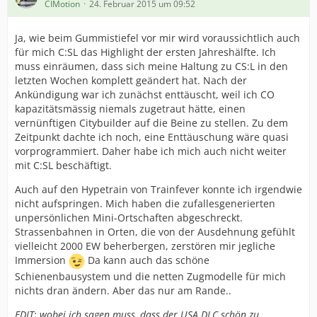
CIMotion
24. Februar 2015 um 09:52
Ja, wie beim Gummistiefel vor mir wird voraussichtlich auch
für mich C:SL das Highlight der ersten Jahreshälfte. Ich
muss einräumen, dass sich meine Haltung zu CS:L in den
letzten Wochen komplett geändert hat. Nach der
Ankündigung war ich zunächst enttäuscht, weil ich CO
kapazitätsmässig niemals zugetraut hätte, einen
vernünftigen Citybuilder auf die Beine zu stellen. Zu dem
Zeitpunkt dachte ich noch, eine Enttäuschung wäre quasi
vorprogrammiert. Daher habe ich mich auch nicht weiter
mit C:SL beschäftigt.
Auch auf den Hypetrain von Trainfever konnte ich irgendwie
nicht aufspringen. Mich haben die zufallesgenerierten
unpersönlichen Mini-Ortschaften abgeschreckt.
Strassenbahnen in Orten, die von der Ausdehnung gefühlt
vielleicht 2000 EW beherbergen, zerstören mir jegliche
Immersion
Da kann auch das schöne
Schienenbausystem und die netten Zugmodelle für mich
nichts dran ändern. Aber das nur am Rande..
EDIT: wobei ich sagen muss, dass der USA DLC schön zu