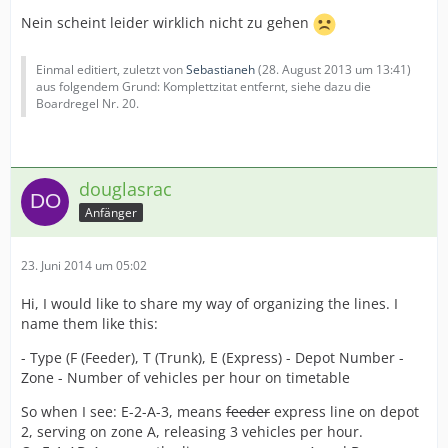
Nein scheint leider wirklich nicht zu gehen
Einmal editiert, zuletzt von
Sebastianeh
(
28. August 2013 um 13:41
)
aus folgendem Grund: Komplettzitat entfernt, siehe dazu die
Boardregel Nr. 20.
douglasrac
Anfänger
23. Juni 2014 um 05:02
Hi, I would like to share my way of organizing the lines. I
name them like this:
- Type (F (Feeder), T (Trunk), E (Express) - Depot Number -
Zone - Number of vehicles per hour on timetable
So when I see: E-2-A-3, means
feeder
express line on depot
2, serving on zone A, releasing 3 vehicles per hour.