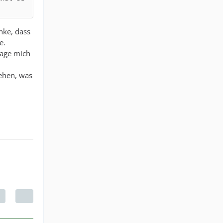
nke, dass
e.
rage mich
sehen, was