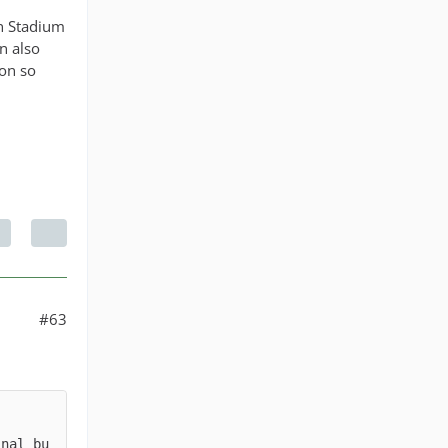
en Stadium
n also
hon so
#63
inal bu