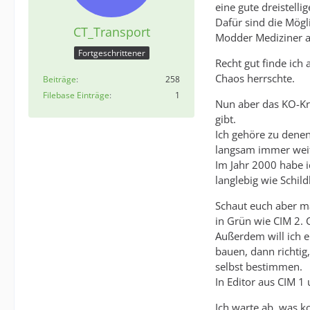
eine gute dreistelli
Dafür sind die Mögl
CT_Transport
Modder Mediziner a
Fortgeschrittener
Recht gut finde ich 
Chaos herrschte.
Beiträge
258
Filebase Einträge
1
Nun aber das KO-Kri
gibt.
Ich gehöre zu dene
langsam immer weit
Im Jahr 2000 habe i
langlebig wie Schil
Schaut euch aber ma
in Grün wie CIM 2. 
Außerdem will ich e
bauen, dann richtig,
selbst bestimmen.
In Editor aus CIM 
Ich warte ab, was k