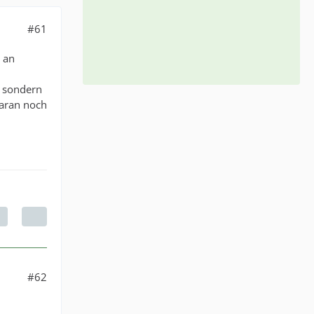
#61
 an
, sondern
daran noch
#62