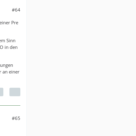
#64
einer Pre
em Sinn
CO in den
erungen
r an einer
#65