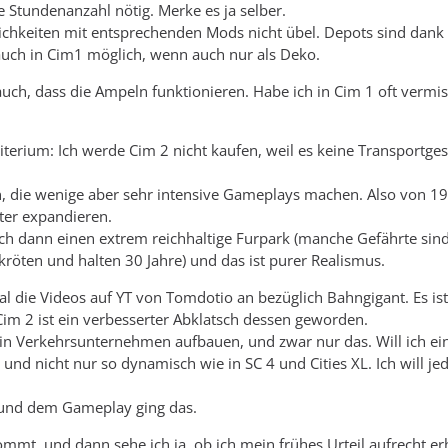
ge Stundenanzahl nötig. Merke es ja selber.
ichkeiten mit entsprechenden Mods nicht übel. Depots sind dank
uch in Cim1 möglich, wenn auch nur als Deko.
auch, dass die Ampeln funktionieren. Habe ich in Cim 1 oft vermis
terium: Ich werde Cim 2 nicht kaufen, weil es keine Transportges
n, die wenige aber sehr intensive Gameplays machen. Also von 1
er expandieren.
ch dann einen extrem reichhaltige Furpark (manche Gefährte sind
dkröten und halten 30 Jahre) und das ist purer Realismus.
l die Videos auf YT von Tomdotio an bezüglich Bahngigant. Es is
Cim 2 ist ein verbesserter Abklatsch dessen geworden.
in Verkehrsunternehmen aufbauen, und zwar nur das. Will ich ei
 und nicht nur so dynamisch wie in SC 4 und Cities XL. Ich will jed
1 und dem Gameplay ging das.
ommt, und dann sehe ich ja, ob ich mein frühes Urteil aufrecht er