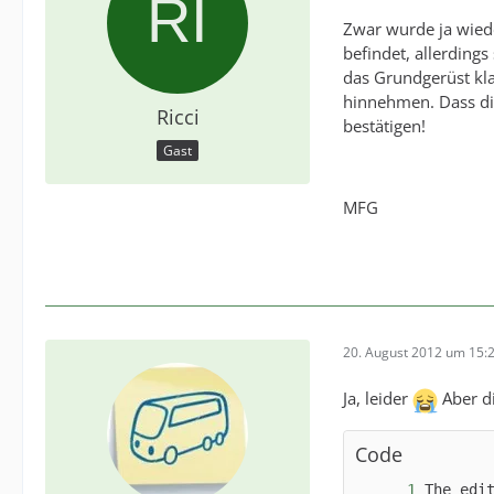
Zwar wurde ja wiede
befindet, allerding
das Grundgerüst kla
hinnehmen. Dass di
Ricci
bestätigen!
Gast
MFG
20. August 2012 um 15:
Ja, leider
Aber di
Code
The edi