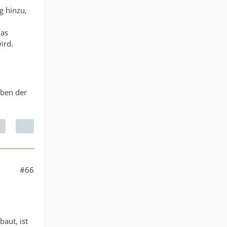
g hinzu,
das
ird.
eben der
#66
aut, ist