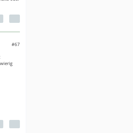
#67
t
wierig