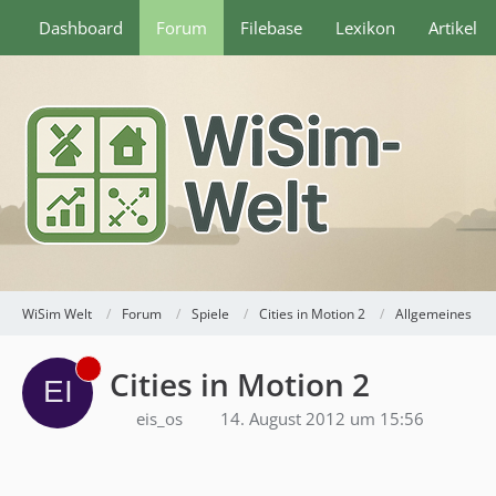
Dashboard
Forum
Filebase
Lexikon
Artikel
WiSim Welt
Forum
Spiele
Cities in Motion 2
Allgemeines
Cities in Motion 2
eis_os
14. August 2012 um 15:56