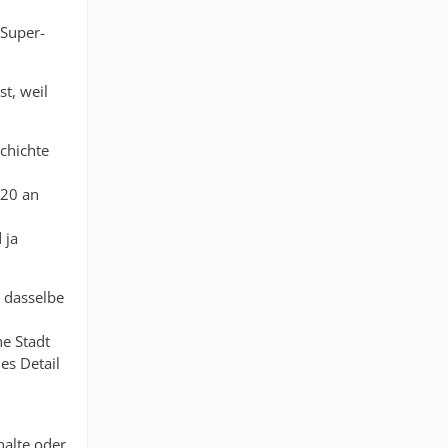
 Super-
st, weil
chichte
920 an
 ja
t dasselbe
ne Stadt
es Detail
halte oder