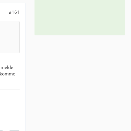
#161
h melde
 bekomme