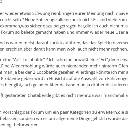
12
er wieder etwas Schwung reinbringen eurer Meinung nach ? Sav
 nicht sein ? Neue Fahrzeuge alleine auch nicht.Es sind viele zum
gekommen,was sicher dazu beigetragen hat,die ich auch nicht mi
 Forum so beliebt gemacht haben und immer wieder neue User a
ochs waren meist darauf zurückzuführen,das das Spiel in diverse
ten erschien,aber damit kann man wohl auch nicht mehr rechnen.
r eine "Art" Locobattle" ? Ich schreibe bewußt eine "Art",denn et
ein.Eine Wiederhohlung würde auch niemanden mehr hinterm Ofen
t man ja bei der 2.Locobattle gesehen.Allerdings könnte ich mir 
a Probleme geben wird in Hinsicht auf die Auswahl von Fahrzeuge
 es hier gibt,auch geladen.Aber da kann man ja drüber diskutieren
oft gestarteten Chatabende gibt es nicht mehr,da war manchmal a
 Vorschlag,das Forum um ein paar Kategorien zu erweitern,die s
l befassen,sondern wo es um allgemeine Dinge geht.Ich würde da
edingt befürworten.