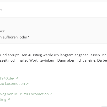
39
WSK
h aufhören, oder?
rt und abrupt. Den Ausstieg werde ich langsam angehen lassen. Ic
szeit noch mal zu Wort. :zwinkern: Dann aber nicht alleine. Da
1940.de/
S zu Locomotion
e Weg von MSTS zu Locomotion
ding