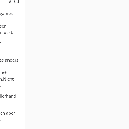
#163
egames
ssen
nlockt.
n
was anders
auch
n.Nicht
.
llerhand
ich aber
s