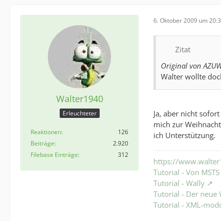
6. Oktober 2009 um 20:
Zitat
Original von AZU
Walter wollte doc
Walter1940
Ja, aber nicht sofo
Erleuchteter
mich zur Weihnacht
Reaktionen
126
ich Unterstützung.
Beiträge
2.920
Filebase Einträge
312
https://www.walter
Tutorial - Von MST
Tutorial - Wally
Tutorial - Der neu
Tutorial - XML-mod