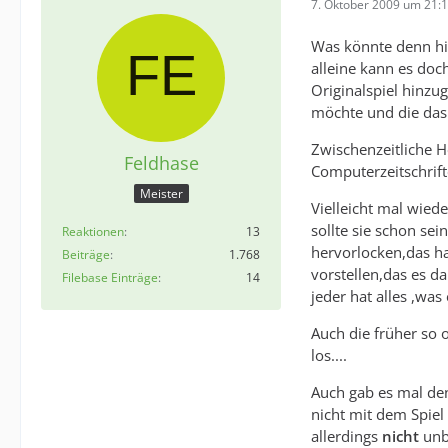
7. Oktober 2009 um 21:
Was könnte denn hi
alleine kann es doch
Originalspiel hinzu
möchte und die das
Zwischenzeitliche H
Feldhase
Computerzeitschrif
Meister
Vielleicht mal wiede
sollte sie schon s
Reaktionen
13
hervorlocken,das ha
Beiträge
1.768
vorstellen,das es d
Filebase Einträge
14
jeder hat alles ,was
Auch die früher so 
los....
Auch gab es mal den
nicht mit dem Spie
allerdings
nicht
unb