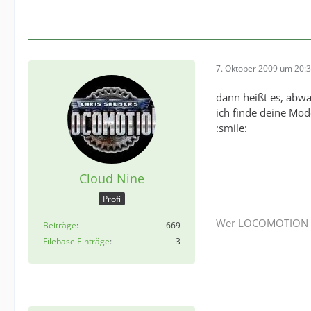
7. Oktober 2009 um 20:
dann heißt es, abwa
ich finde deine Mode
:smile:
Cloud Nine
Profi
Wer LOCOMOTION noch
Beiträge
669
Filebase Einträge
3