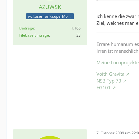
AZUWSK
ich kenne die zwar n
wcf.user.rank.superModerator
Ziel, welches man e
Beiträge
1.165
Filebase Einträge
33
Errare humanum es
Irren ist menschlich
Meine Locoprojekte
Voith Gravita
NSB Typ 73
EG101
7. Oktober 2009 um 22: