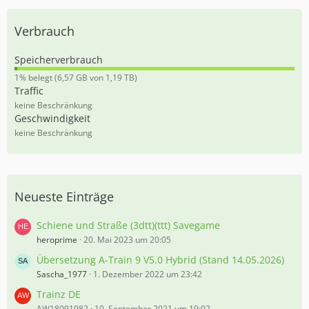
Verbrauch
Speicherverbrauch
0
1% belegt (6,57 GB von 1,19 TB)
,
Traffic
5
keine Beschränkung
5
Geschwindigkeit
%
keine Beschränkung
Neueste Einträge
Schiene und Straße (3dtt)(ttt) Savegame
heroprime
20. Mai 2023 um 20:05
Übersetzung A-Train 9 V5.0 Hybrid (Stand 14.05.2026)
Sascha_1977
1. Dezember 2022 um 23:42
Trainz DE
AW18091982
10. September 2021 um 19:02