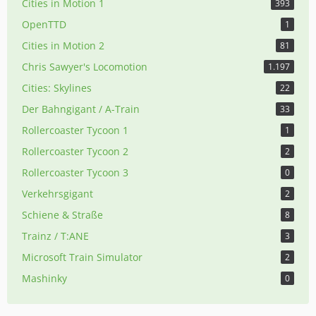
Cities in Motion 1
393
OpenTTD
1
Cities in Motion 2
81
Chris Sawyer's Locomotion
1.197
Cities: Skylines
22
Der Bahngigant / A-Train
33
Rollercoaster Tycoon 1
1
Rollercoaster Tycoon 2
2
Rollercoaster Tycoon 3
0
Verkehrsgigant
2
Schiene & Straße
8
Trainz / T:ANE
3
Microsoft Train Simulator
2
Mashinky
0