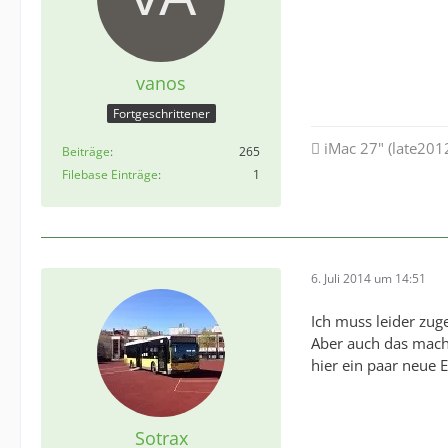
vanos
Fortgeschrittener
 iMac 27" (late201
Beiträge
265
Filebase Einträge
1
6. Juli 2014 um 14:51
Ich muss leider zug
Aber auch das macht
hier ein paar neue 
Sotrax