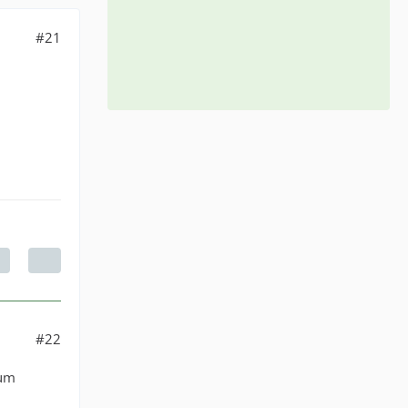
#21
#22
aum