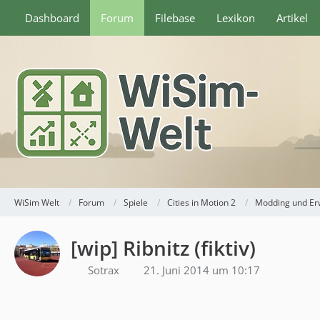
Dashboard
Forum
Filebase
Lexikon
Artikel
WiSim Welt
Forum
Spiele
Cities in Motion 2
Modding und Er
[wip] Ribnitz (fiktiv)
Sotrax
21. Juni 2014 um 10:17