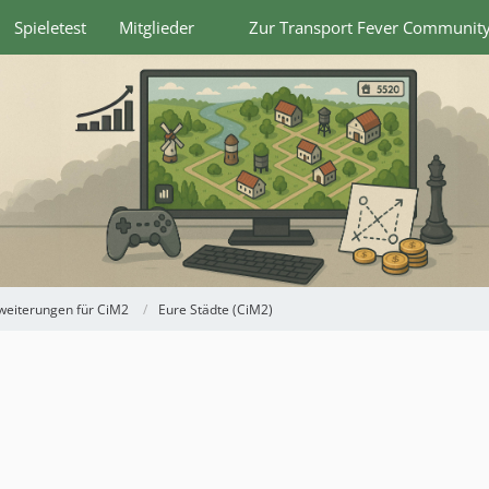
Spieletest
Mitglieder
Zur Transport Fever Communit
weiterungen für CiM2
Eure Städte (CiM2)