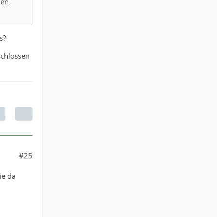
den
s?
schlossen
#25
ie da