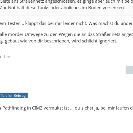
e Seite ans Straßennetz angeschlossen, es ginge aber auch mit bei
 Zur Not halt diese Tanks oder ähnliches im Boden versenken.
em Testen .. klappt das bei mir leider nicht. Was machst du ander
alle mörder Umwege zu den Wegen die an das Straßennetz ange
g, gebaut wie von dir beschrieben, wird schlicht ignoriert..
rlins.
fizieller Beitrag
athfinding in CIM2 vermukst ist ... du siehst ja, bei mir laufen d