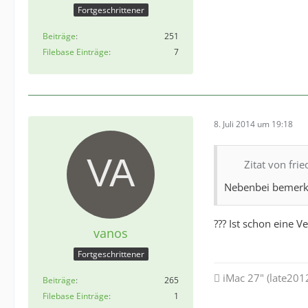
Fortgeschrittener
Beiträge
251
Filebase Einträge
7
8. Juli 2014 um 19:18
Zitat von frie
Nebenbei bemerkt:
??? Ist schon eine V
vanos
Fortgeschrittener
 iMac 27" (late201
Beiträge
265
Filebase Einträge
1