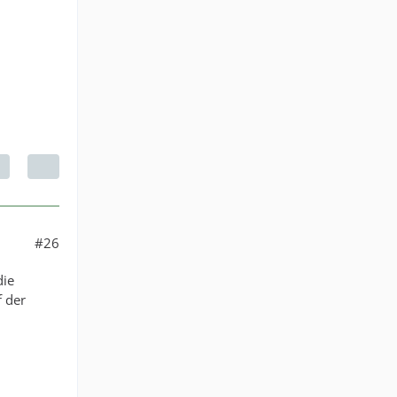
#26
die
f der