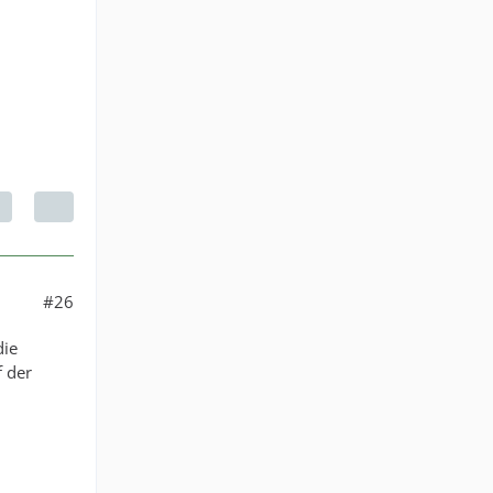
#26
die
f der