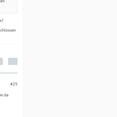
den
s?
schlossen
#25
ie da