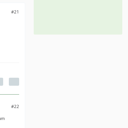
#21
#22
aum