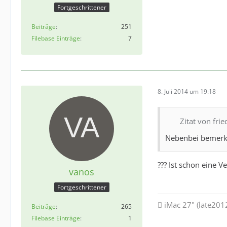
Fortgeschrittener
Beiträge
251
Filebase Einträge
7
8. Juli 2014 um 19:18
Zitat von frie
Nebenbei bemerkt:
??? Ist schon eine V
vanos
Fortgeschrittener
 iMac 27" (late201
Beiträge
265
Filebase Einträge
1