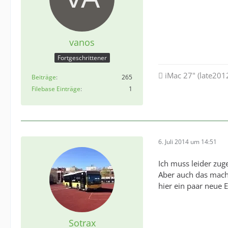
vanos
Fortgeschrittener
 iMac 27" (late201
Beiträge
265
Filebase Einträge
1
6. Juli 2014 um 14:51
Ich muss leider zug
Aber auch das macht
hier ein paar neue 
Sotrax