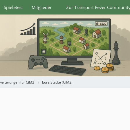
Spieletest
Mitglieder
Zur Transport Fever Communit
weiterungen für CiM2
Eure Städte (CiM2)