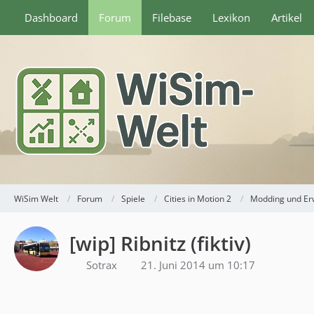
Dashboard
Forum
Filebase
Lexikon
Artikel
WiSim Welt
Forum
Spiele
Cities in Motion 2
Modding und Er
[wip] Ribnitz (fiktiv)
Sotrax
21. Juni 2014 um 10:17