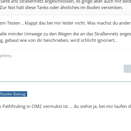
e Seite ans Straßennetz angeschlossen, es ginge aber auch mit bei
 Zur Not halt diese Tanks oder ähnliches im Boden versenken.
em Testen .. klappt das bei mir leider nicht. Was machst du ander
alle mörder Umwege zu den Wegen die an das Straßennetz ange
g, gebaut wie von dir beschrieben, wird schlicht ignoriert..
rlins.
fizieller Beitrag
athfinding in CIM2 vermukst ist ... du siehst ja, bei mir laufen d