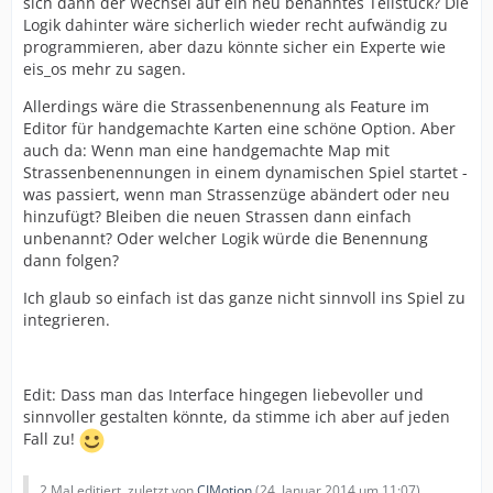
sich dann der Wechsel auf ein neu benanntes Teilstück? Die
Logik dahinter wäre sicherlich wieder recht aufwändig zu
programmieren, aber dazu könnte sicher ein Experte wie
eis_os mehr zu sagen.
Allerdings wäre die Strassenbenennung als Feature im
Editor für handgemachte Karten eine schöne Option. Aber
auch da: Wenn man eine handgemachte Map mit
Strassenbenennungen in einem dynamischen Spiel startet -
was passiert, wenn man Strassenzüge abändert oder neu
hinzufügt? Bleiben die neuen Strassen dann einfach
unbenannt? Oder welcher Logik würde die Benennung
dann folgen?
Ich glaub so einfach ist das ganze nicht sinnvoll ins Spiel zu
integrieren.
Edit: Dass man das Interface hingegen liebevoller und
sinnvoller gestalten könnte, da stimme ich aber auf jeden
Fall zu!
2 Mal editiert, zuletzt von
CIMotion
(
24. Januar 2014 um 11:07
)