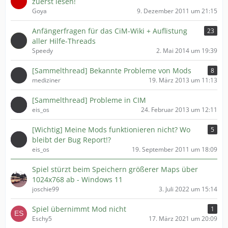
zuerst lesen!
Goya
9. Dezember 2011 um 21:15
Anfängerfragen für das CiM-Wiki + Auflistung
23
aller Hilfe-Threads
Speedy
2. Mai 2014 um 19:39
[Sammelthread] Bekannte Probleme von Mods
8
mediziner
19. März 2013 um 11:13
[Sammelthread] Probleme in CIM
eis_os
24. Februar 2013 um 12:11
[Wichtig] Meine Mods funktionieren nicht? Wo
5
bleibt der Bug Report!?
eis_os
19. September 2011 um 18:09
Spiel stürzt beim Speichern größerer Maps über
1024x768 ab - Windows 11
joschie99
3. Juli 2022 um 15:14
Spiel übernimmt Mod nicht
1
Eschy5
17. März 2021 um 20:09