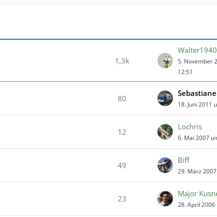
Walter1940
1,3k
5. November 
12:51
Sebastian
80
18. Juni 2011 
Lochris
12
6. Mai 2007 u
Biff
49
29. März 2007
Major Kus
23
28. April 2006