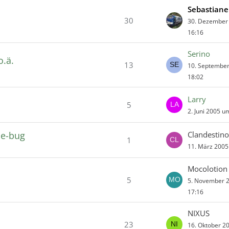
Sebastian
30
30. Dezember
16:16
Serino
o.ä.
13
10. Septembe
18:02
Larry
5
2. Juni 2005 u
de-bug
Clandestino
1
11. März 2005
Mocolotion
5
5. November 
17:16
NIXUS
23
16. Oktober 2