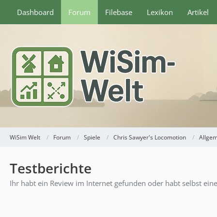
Dashboard
Forum
Filebase
Lexikon
Artikel
WiSim Welt
Forum
Spiele
Chris Sawyer's Locomotion
Allge
Testberichte
Ihr habt ein Review im Internet gefunden oder habt selbst ein