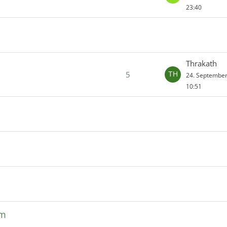
23:40
Thrakath
5
24. Septembe
10:51
om