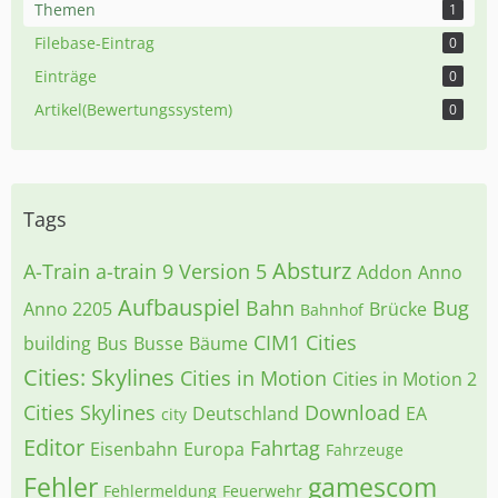
Themen
1
Filebase-Eintrag
0
Einträge
0
Artikel(Bewertungssystem)
0
Tags
Absturz
A-Train
a-train 9 Version 5
Addon
Anno
Aufbauspiel
Bahn
Bug
Anno 2205
Brücke
Bahnhof
CIM1
Cities
building
Bus
Busse
Bäume
Cities: Skylines
Cities in Motion
Cities in Motion 2
Cities Skylines
Download
Deutschland
EA
city
Editor
Fahrtag
Eisenbahn
Europa
Fahrzeuge
Fehler
gamescom
Fehlermeldung
Feuerwehr