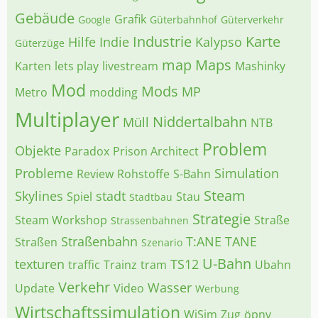
Gebäude
Grafik
Google
Güterbahnhof
Güterverkehr
Industrie
Karte
Hilfe
Indie
Kalypso
Güterzüge
map
Maps
Karten
lets play
livestream
Mashinky
Mod
Mods
MP
Metro
modding
Multiplayer
Niddertalbahn
Müll
NTB
Problem
Objekte
Paradox
Prison Architect
Probleme
Simulation
Review
Rohstoffe
S-Bahn
Steam
Skylines
stadt
Spiel
Stau
Stadtbau
Strategie
Steam Workshop
Straße
Strassenbahnen
Straßenbahn
T:ANE
TANE
Straßen
Szenario
U-Bahn
texturen
TS12
traffic
Trainz
tram
Ubahn
Verkehr
Wasser
Update
Video
Werbung
Wirtschaftssimulation
WiSim
Zug
öpnv