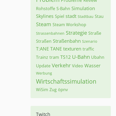
Probleme
Review
Simulation
Rohstoffe
S-Bahn
Skylines
stadt
Spiel
Stau
Stadtbau
Steam
Steam Workshop
Strategie
Straße
Strassenbahnen
Straßenbahn
Straßen
Szenario
T:ANE
TANE
texturen
traffic
U-Bahn
TS12
Trainz
tram
Ubahn
Verkehr
Wasser
Update
Video
Werbung
Wirtschaftssimulation
WiSim
Zug
öpnv
Twitch