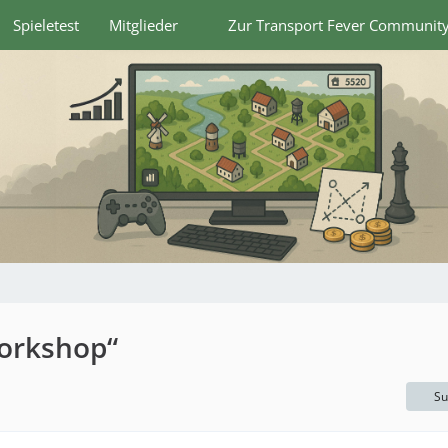
Spieletest
Mitglieder
Zur Transport Fever Communit
orkshop“
Su