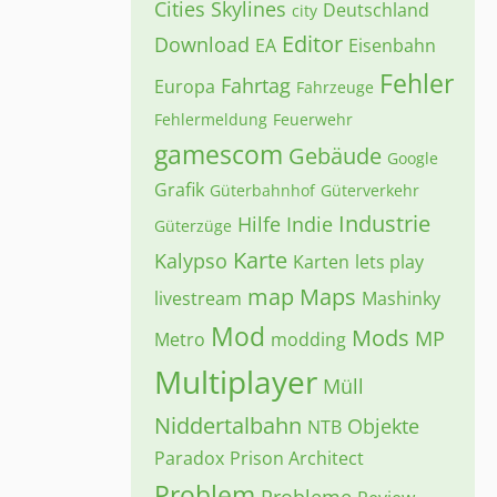
Cities Skylines
Deutschland
city
Editor
Download
EA
Eisenbahn
Fehler
Fahrtag
Europa
Fahrzeuge
Fehlermeldung
Feuerwehr
gamescom
Gebäude
Google
Grafik
Güterbahnhof
Güterverkehr
Industrie
Hilfe
Indie
Güterzüge
Karte
Kalypso
Karten
lets play
map
Maps
livestream
Mashinky
Mod
Mods
MP
Metro
modding
Multiplayer
Müll
Niddertalbahn
Objekte
NTB
Paradox
Prison Architect
Problem