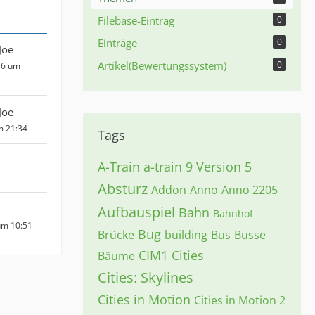
Filebase-Eintrag
0
Einträge
0
Joe
Artikel(Bewertungssystem)
0
16 um
Joe
m 21:34
Tags
A-Train
a-train 9 Version 5
Absturz
Addon
Anno
Anno 2205
Aufbauspiel
Bahn
Bahnhof
um 10:51
Bug
Brücke
building
Bus
Busse
CIM1
Cities
Bäume
Cities: Skylines
Cities in Motion
Cities in Motion 2