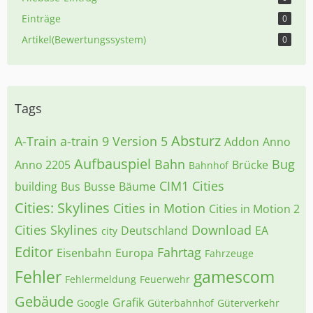
Einträge
0
Artikel(Bewertungssystem)
0
Tags
Absturz
A-Train
a-train 9 Version 5
Addon
Anno
Aufbauspiel
Bahn
Bug
Anno 2205
Brücke
Bahnhof
CIM1
Cities
building
Bus
Busse
Bäume
Cities: Skylines
Cities in Motion
Cities in Motion 2
Cities Skylines
Download
Deutschland
EA
city
Editor
Fahrtag
Eisenbahn
Europa
Fahrzeuge
Fehler
gamescom
Fehlermeldung
Feuerwehr
Gebäude
Grafik
Google
Güterbahnhof
Güterverkehr