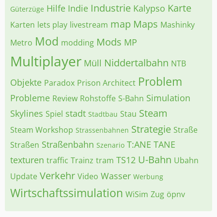
Industrie
Karte
Hilfe
Indie
Kalypso
Güterzüge
map
Maps
Karten
lets play
livestream
Mashinky
Mod
Mods
MP
Metro
modding
Multiplayer
Niddertalbahn
Müll
NTB
Problem
Objekte
Paradox
Prison Architect
Probleme
Simulation
Review
Rohstoffe
S-Bahn
Steam
Skylines
stadt
Spiel
Stau
Stadtbau
Strategie
Steam Workshop
Straße
Strassenbahnen
Straßenbahn
T:ANE
TANE
Straßen
Szenario
U-Bahn
texturen
TS12
traffic
Trainz
tram
Ubahn
Verkehr
Wasser
Update
Video
Werbung
Wirtschaftssimulation
WiSim
Zug
öpnv