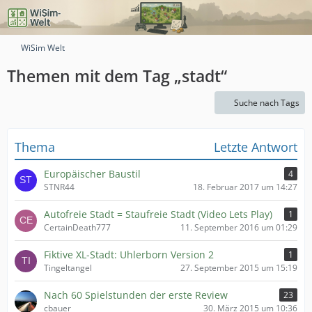
WiSim Welt
Themen mit dem Tag „stadt“
Suche nach Tags
Thema
Letzte Antwort
Europäischer Baustil
4
STNR44
18. Februar 2017 um 14:27
Autofreie Stadt = Staufreie Stadt (Video Lets Play)
1
CertainDeath777
11. September 2016 um 01:29
Fiktive XL-Stadt: Uhlerborn Version 2
1
Tingeltangel
27. September 2015 um 15:19
Nach 60 Spielstunden der erste Review
23
cbauer
30. März 2015 um 10:36