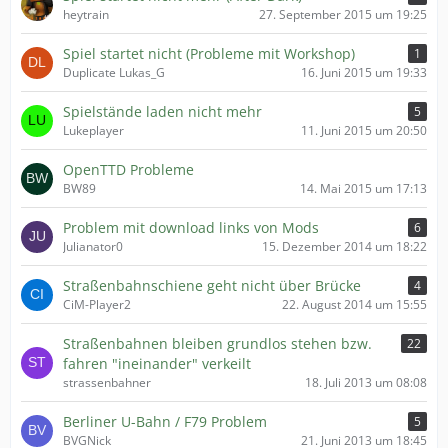
heytrain
27. September 2015 um 19:25
Spiel startet nicht (Probleme mit Workshop)
1
Duplicate Lukas_G
16. Juni 2015 um 19:33
Spielstände laden nicht mehr
5
Lukeplayer
11. Juni 2015 um 20:50
OpenTTD Probleme
BW89
14. Mai 2015 um 17:13
Problem mit download links von Mods
6
Julianator0
15. Dezember 2014 um 18:22
Straßenbahnschiene geht nicht über Brücke
4
CiM-Player2
22. August 2014 um 15:55
Straßenbahnen bleiben grundlos stehen bzw.
22
fahren "ineinander" verkeilt
strassenbahner
18. Juli 2013 um 08:08
Berliner U-Bahn / F79 Problem
5
BVGNick
21. Juni 2013 um 18:45