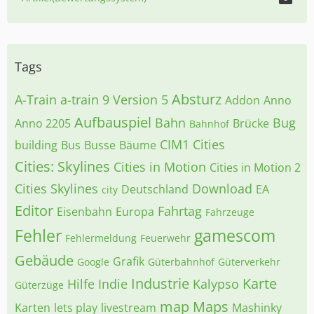
Tags
Absturz
A-Train
a-train 9 Version 5
Addon
Anno
Aufbauspiel
Bahn
Bug
Anno 2205
Brücke
Bahnhof
CIM1
Cities
building
Bus
Busse
Bäume
Cities: Skylines
Cities in Motion
Cities in Motion 2
Cities Skylines
Download
Deutschland
EA
city
Editor
Fahrtag
Eisenbahn
Europa
Fahrzeuge
Fehler
gamescom
Fehlermeldung
Feuerwehr
Gebäude
Grafik
Google
Güterbahnhof
Güterverkehr
Industrie
Karte
Hilfe
Indie
Kalypso
Güterzüge
map
Maps
Karten
lets play
livestream
Mashinky