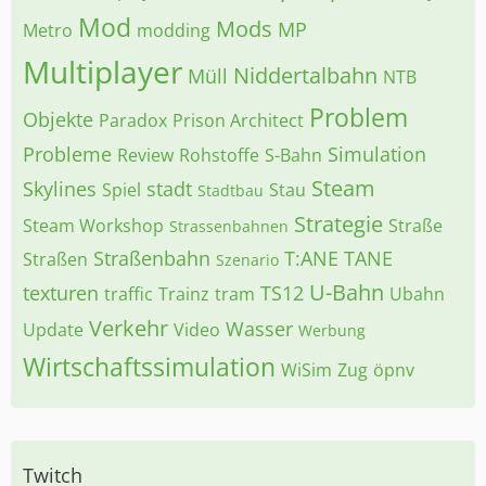
Mod
Mods
MP
Metro
modding
Multiplayer
Niddertalbahn
Müll
NTB
Problem
Objekte
Paradox
Prison Architect
Probleme
Simulation
Review
Rohstoffe
S-Bahn
Steam
Skylines
stadt
Spiel
Stau
Stadtbau
Strategie
Steam Workshop
Straße
Strassenbahnen
Straßenbahn
T:ANE
TANE
Straßen
Szenario
U-Bahn
texturen
TS12
traffic
Trainz
tram
Ubahn
Verkehr
Wasser
Update
Video
Werbung
Wirtschaftssimulation
WiSim
Zug
öpnv
Twitch