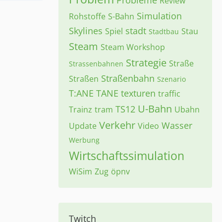
Probleme
Review
Simulation
Rohstoffe
S-Bahn
Skylines
stadt
Spiel
Stau
Stadtbau
Steam
Steam Workshop
Strategie
Straße
Strassenbahnen
Straßenbahn
Straßen
Szenario
T:ANE
TANE
texturen
traffic
U-Bahn
TS12
Trainz
tram
Ubahn
Verkehr
Wasser
Update
Video
Werbung
Wirtschaftssimulation
WiSim
Zug
öpnv
Twitch