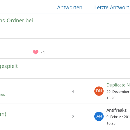
Antworten
Letzte Antwort
ns-Ordner bei
1
gespielt
Duplicate 
4
29. Dezember
nes
13:20
Antifreakz
am)
2
9. Februar 20
16:25