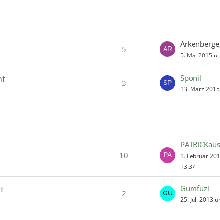
Arkenberge
5
5. Mai 2015 u
ht
Sponil
3
13. März 2015
PATRICKau
10
1. Februar 20
13:37
t
Gumfuzi
2
25. Juli 2013 