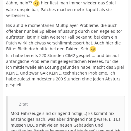
äähm, nein??
hier liest man immer wieder das Spiel
wäre unspielbar, Patches machen mehr kaputt als sie
verbessern...
Bis auf die momentanen Multiplayer-Probleme, die auch
offenbar nur bei Spielbeeinflussung durch den Regeleditor
auftreten, ist mir kein weiterer Fall bekannt, bei dem ein
Patch wirklich etwas verschlimmbessert hat. Auch hier die
Bitte: Bleib doch bitte bei den Fakten, Seb
Ich habe bereits 220 Stunden CIM2 gespielt... und bis auf
anfängliche Probleme mit gelegentlichen Freezes, für die
ich mittlerweile ein Lösung gefunden habe, macht das Spiel
KEINE, und zwar GAR KEINE, technischen Probleme. Ich
habe zuletzt mindestens 200 Stunden ohne jeden Absturz
gespielt.
Zitat
Mod-Fahrzeuge sind dringend nötig(...) Es kommt nix
anständiges nach, was aber dringend nötig wäre. (...) Es
müssen DLC´s mit vielen neuen Gebäuden und
anständige Patches kommen und Mods müssen endlich