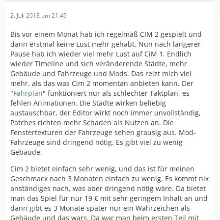
2. Juli 2013 um 21:49
Bis vor einem Monat hab ich regelmäß CIM 2 gespielt und
dann erstmal keine Lust mehr gehabt. Nun nach längerer
Pause hab ich wieder viel mehr Lust auf CiM 1. Endlich
wieder Timeline und sich veränderende Städte, mehr
Gebäude und Fahrzeuge und Mods. Das reizt mich viel
mehr, als das was Cim 2 momentan anbieten kann. Der
"
Fahrplan
" funktioniert nur als schlechter Taktplan, es
fehlen Animationen. Die Städte wirken beliebig
austauschbar, der Editor wirkt noch immer unvollständig,
Patches richten mehr Schaden als Nutzen an. Die
Fenstertexturen der Fahrzeuge sehen grausig aus. Mod-
Fahrzeuge sind dringend nötig. Es gibt viel zu wenig
Gebäude.
Cim 2 bietet einfach sehr wenig, und das ist für meinen
Geschmack nach 3 Monaten einfach zu wenig. Es kommt nix
anständiges nach, was aber dringend nötig wäre. Da bietet
man das Spiel für nur 19 € mit sehr geringem Inhalt an und
dann gibt es 3 Monate später nur ein Wahrzeichen als
Gebäude und das wars. Da war man beim ersten Teil mit