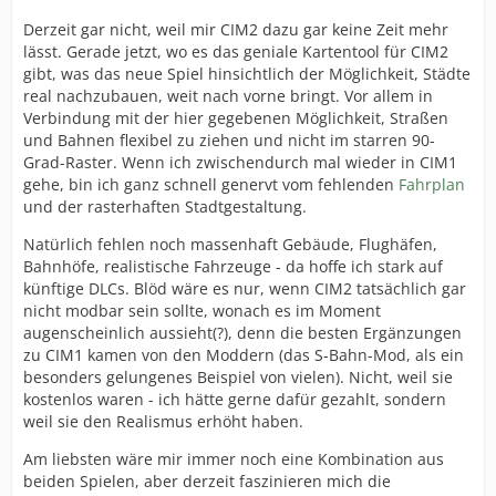
Derzeit gar nicht, weil mir CIM2 dazu gar keine Zeit mehr
lässt. Gerade jetzt, wo es das geniale Kartentool für CIM2
gibt, was das neue Spiel hinsichtlich der Möglichkeit, Städte
real nachzubauen, weit nach vorne bringt. Vor allem in
Verbindung mit der hier gegebenen Möglichkeit, Straßen
und Bahnen flexibel zu ziehen und nicht im starren 90-
Grad-Raster. Wenn ich zwischendurch mal wieder in CIM1
gehe, bin ich ganz schnell genervt vom fehlenden
Fahrplan
und der rasterhaften Stadtgestaltung.
Natürlich fehlen noch massenhaft Gebäude, Flughäfen,
Bahnhöfe, realistische Fahrzeuge - da hoffe ich stark auf
künftige DLCs. Blöd wäre es nur, wenn CIM2 tatsächlich gar
nicht modbar sein sollte, wonach es im Moment
augenscheinlich aussieht(?), denn die besten Ergänzungen
zu CIM1 kamen von den Moddern (das S-Bahn-Mod, als ein
besonders gelungenes Beispiel von vielen). Nicht, weil sie
kostenlos waren - ich hätte gerne dafür gezahlt, sondern
weil sie den Realismus erhöht haben.
Am liebsten wäre mir immer noch eine Kombination aus
beiden Spielen, aber derzeit faszinieren mich die