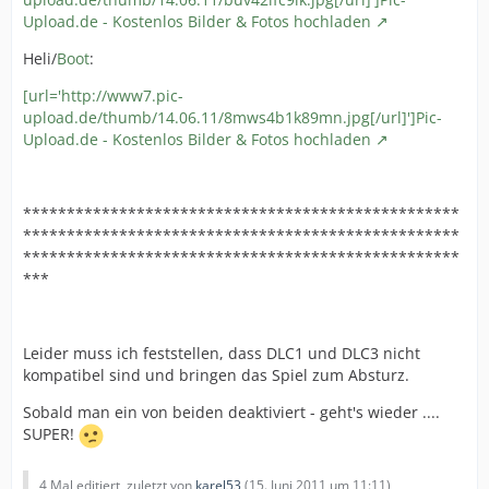
Upload.de - Kostenlos Bilder & Fotos hochladen
Heli/
Boot
:
[url='http://www7.pic-
upload.de/thumb/14.06.11/8mws4b1k89mn.jpg[/url]']Pic-
Upload.de - Kostenlos Bilder & Fotos hochladen
**************************************************
**************************************************
**************************************************
***
Leider muss ich feststellen, dass DLC1 und DLC3 nicht
kompatibel sind und bringen das Spiel zum Absturz.
Sobald man ein von beiden deaktiviert - geht's wieder ....
SUPER!
4 Mal editiert, zuletzt von
karel53
(
15. Juni 2011 um 11:11
)