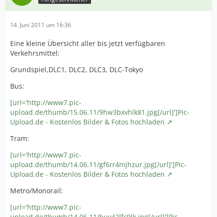
14. Juni 2011 um 16:36
Eine kleine Übersicht aller bis jetzt verfügbaren
Verkehrsmittel:
Grundspiel,DLC1, DLC2, DLC3, DLC-Tokyo
Bus:
[url='http://www7.pic-
upload.de/thumb/15.06.11/9hw3bxvhlk81.jpg[/url]']Pic-
Upload.de - Kostenlos Bilder & Fotos hochladen
Tram:
[url='http://www7.pic-
upload.de/thumb/14.06.11/gf6rr4mjhzur.jpg[/url]']Pic-
Upload.de - Kostenlos Bilder & Fotos hochladen
Metro/Monorail:
[url='http://www7.pic-
upload.de/thumb/14.06.11/buv42lfc9lk.jpg[/url]']Pic-