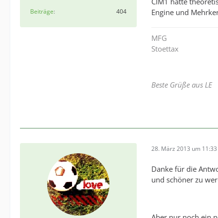
CIM1 hatte theoret
Beiträge
404
Engine und Mehrkern
MFG
Stoettax
Beste Grüße aus LE
28. März 2013 um 11:33
Danke für die Antwo
und schöner zu werd
Aber nur noch ein 