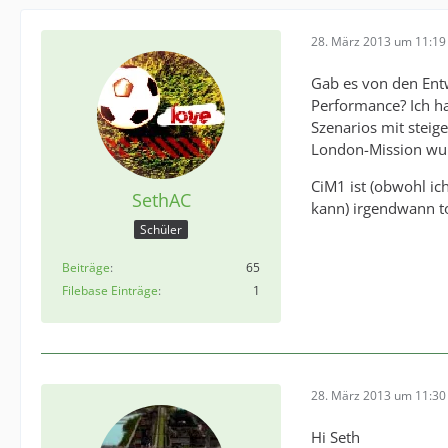
28. März 2013 um 11:19
Gab es von den Ent
Performance? Ich ha
Szenarios mit steig
London-Mission wurd
CiM1 ist (obwohl ich
SethAC
kann) irgendwann t
Schüler
Beiträge
65
Filebase Einträge
1
28. März 2013 um 11:30
Hi Seth