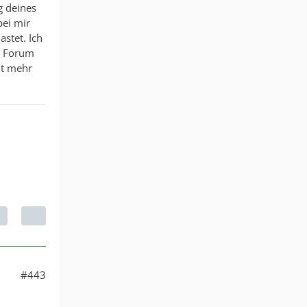
g deines
bei mir
stet. Ich
im Forum
ht mehr
#443