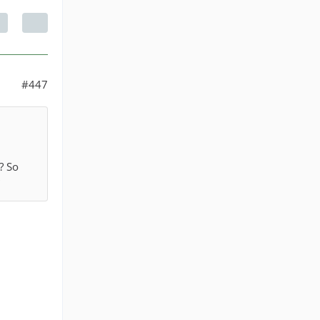
#447
? So