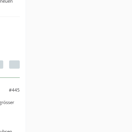
 neuen
#445
grösser
hubsen.