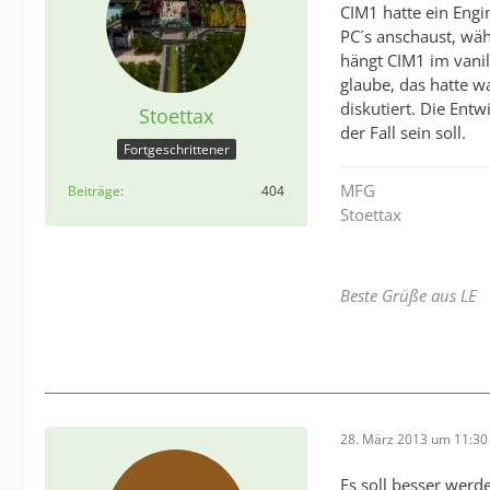
CIM1 hatte ein Engi
PC´s anschaust, wäh
hängt CIM1 im vanil
glaube, das hatte w
diskutiert. Die Ent
Stoettax
der Fall sein soll.
Fortgeschrittener
MFG
Beiträge
404
Stoettax
Beste Grüße aus LE
28. März 2013 um 11:30
Es soll besser werd