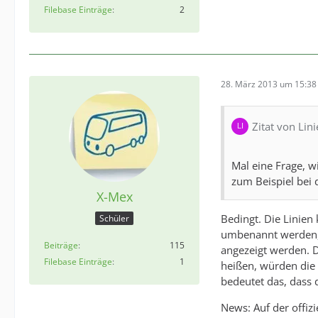
Filebase Einträge
2
28. März 2013 um 15:38
Zitat von Lin
Mal eine Frage, w
zum Beispiel bei
X-Mex
Bedingt. Die Linien
Schüler
umbenannt werden, 
Beiträge
115
angezeigt werden. D
Filebase Einträge
1
heißen, würden die
bedeutet das, dass 
News: Auf der offizi