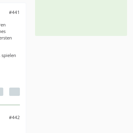
#441
ren
nes
ersten
s spielen
#442