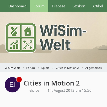
Dashboard
Forum
Filebase
Lexikon
Artikel
WiSim Welt
Forum
Spiele
Cities in Motion 2
Allgemeines
Cities in Motion 2
eis_os
14. August 2012 um 15:56