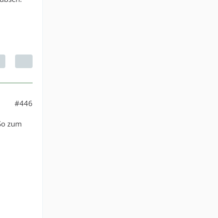
#446
 So zum