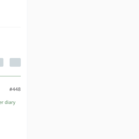
#448
er diary