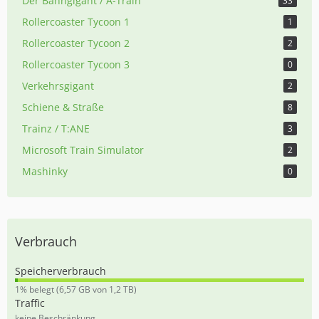
Der Bahngigant / A-Train
33
Rollercoaster Tycoon 1
1
Rollercoaster Tycoon 2
2
Rollercoaster Tycoon 3
0
Verkehrsgigant
2
Schiene & Straße
8
Trainz / T:ANE
3
Microsoft Train Simulator
2
Mashinky
0
Verbrauch
Speicherverbrauch
0
1% belegt (6,57 GB von 1,2 TB)
,
Traffic
5
keine Beschränkung