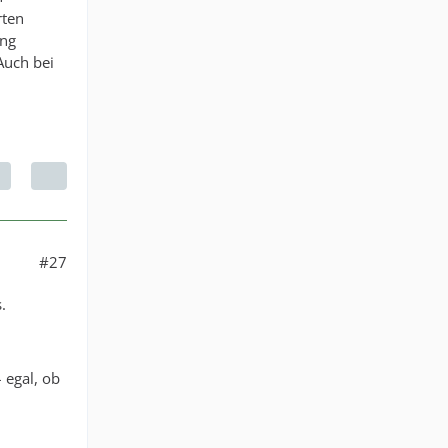
rten
ung
Auch bei
#27
.
egal, ob