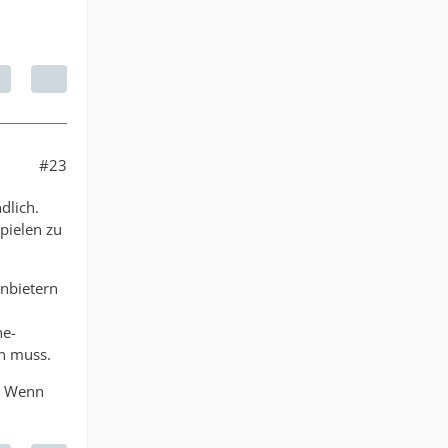
#23
dlich.
pielen zu
anbietern
ne-
n muss.
. Wenn