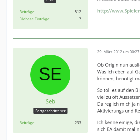
http://www.Spiele
Beiträge
812
Filebase Einträge
7
29. März 2012 um 00:27
Ob Origin nun ausli
Was ich eben auf G
können, benötigt m
So toll es auf den B
viel zu oft Aussetze
Seb
Da reg ich mich ja 
Aktivierungs und R
Fortgeschrittener
Ich kenne einige, 
Beiträge
233
sich EA damit mal ni