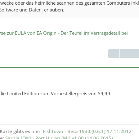
wecke oder das heimliche scannen des gesamten Computers inkl
n Software und Daten, erlauben.
yse zur EULA von EA Origin - Der Teufel im Vertragsdetail bei
die Limited Edition zum Vorbestellerpreis von 59,99.
Karte gibts es hier:
Fishtown - Beta 1930 (0.6.1) 17.11.2012
te:
Sarnia (ON) - Port Huron (MI) v1.00 (14.06.2015)