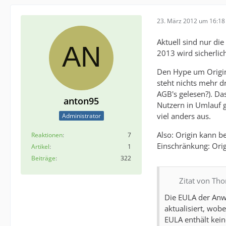
23. März 2012 um 16:18
Aktuell sind nur di
2013 wird sicherlic
Den Hype um Origin 
steht nichts mehr d
AGB's gelesen?). Da
anton95
Nutzern in Umlauf 
viel anders aus.
Administrator
Also: Origin kann b
Reaktionen
7
Einschränkung: Orig
Artikel
1
Beiträge
322
Zitat von Th
Die EULA der Anw
aktualisiert, wob
EULA enthält kein