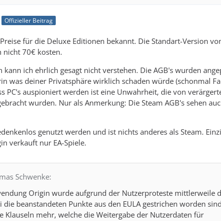
Offizieller Beitrag
e Preise für die Deluxe Editionen bekannt. Die Standart-Version vo
h nicht 70€ kosten.
kann ich ehrlich gesagt nicht verstehen. Die AGB's wurden ange
rin was deiner Privatsphäre wirklich schaden würde (schonmal F
ss PC's auspioniert werden ist eine Unwahrheit, die von verärgert
gebracht wurden. Nur als Anmerkung: Die Steam AGB's sehen auc
edenkenlos genutzt werden und ist nichts anderes als Steam. Einz
in verkauft nur EA-Spiele.
omas Schwenke:
endung Origin wurde aufgrund der Nutzerproteste mittlerweile d
ei die beanstandeten Punkte aus den EULA gestrichen worden sind
e Klauseln mehr, welche die Weitergabe der Nutzerdaten für