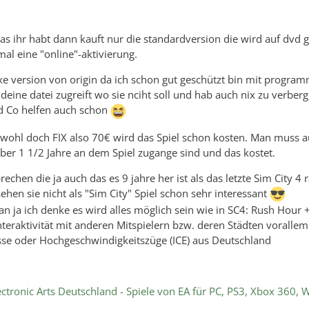
was ihr habt dann kauft nur die standardversion die wird auf dvd 
al eine "online"-aktivierung.
uxe version von origin da ich schon gut geschützt bin mit progra
ndeine datei zugreift wo sie nciht soll und hab auch nix zu verber
nd Co helfen auch schon
 wohl doch FIX also 70€ wird das Spiel schon kosten. Man muss 
ber 1 1/2 Jahre an dem Spiel zugange sind und das kostet.
chen die ja auch das es 9 jahre her ist als das letzte Sim City 4
sehen sie nicht als "Sim City" Spiel schon sehr interessant
an ja ich denke es wird alles möglich sein wie in SC4: Rush Hour
eraktivität mit anderen Mitspielern bzw. deren Städten voralle
se oder Hochgeschwindigkeitszüge (ICE) aus Deutschland
ectronic Arts Deutschland - Spiele von EA für PC, PS3, Xbox 360, W