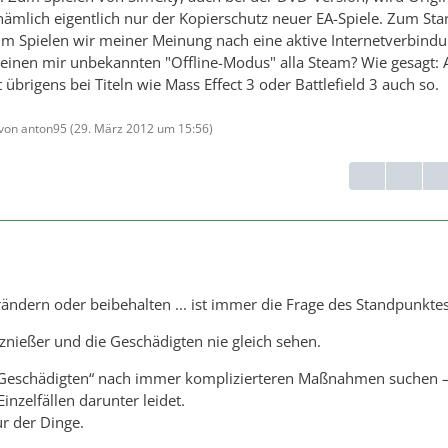
 nämlich eigentlich nur der Kopierschutz neuer EA-Spiele. Zum Sta
um Spielen wir meiner Meinung nach eine aktive Internetverbind
s einen mir unbekannten "Offline-Modus" alla Steam? Wie gesagt: 
 übrigens bei Titeln wie Mass Effect 3 oder Battlefield 3 auch so.
 von anton95 (
29. März 2012 um 15:56
)
ändern oder beibehalten ... ist immer die Frage des Standpunktes
nießer und die Geschädigten nie gleich sehen.
Geschädigten“ nach immer komplizierteren Maßnahmen suchen – 
Einzelfällen darunter leidet.
ur der Dinge.