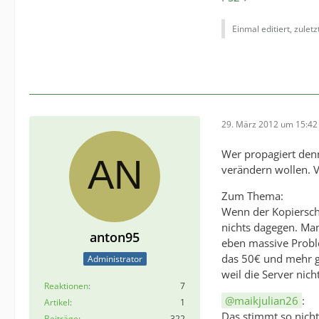
Einmal editiert, zulet
29. März 2012 um 15:42
Wer propagiert denn 
verändern wollen. V
Zum Thema:
Wenn der Kopierschu
nichts dagegen. Man
anton95
eben massive Probl
das 50€ und mehr ge
Administrator
weil die Server nich
Reaktionen
7
maikjulian26
:
Artikel
1
Das stimmt so nicht
Beiträge
322