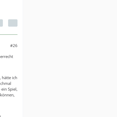
#26
berrecht
 hätte ich
anchmal
ein Spiel,
 können,
n