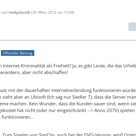
zt von
maikjulian26
(
29. März 2012 um 15:49
)
Offizieller Beitrag
Internet-Kriminalität als Freiheit? Ja, es gibt Leute, die das Urhe
erändern, aber nicht abschaffen!
tz mit der dauerhaften Internetverbindung funktionieren würde,
 sieht aber an Ubisoft (Ich sag nur Siedler 7), dass die Server m
eme machen. Kein Wunder, dass die Kunden sauer sind, wenn sie 
kostet hat nicht (oder nur eingeschränkt --> Anno 2070) spielen
t funktionieren...
. Zum Spielen von SimCity, auch bei der DVD-Version, wird Origi