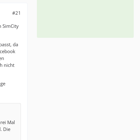
#21
n SimCity
passt, da
acebook
en
h nicht
ige
rei Mal
. Die