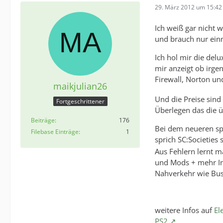
29. März 2012 um 15:42
Ich weiß gar nicht 
und brauch nur einm
Ich hol mir die del
mir anzeigt ob irge
Firewall, Norton u
maikjulian26
Und die Preise sind
Fortgeschrittener
Überlegen das die ü
Beiträge
176
Bei dem neueren spre
Filebase Einträge
1
sprich SC:Societies 
Aus Fehlern lernt m
und Mods + mehr Int
Nahverkehr wie Bus
weitere Infos auf
El
PS2