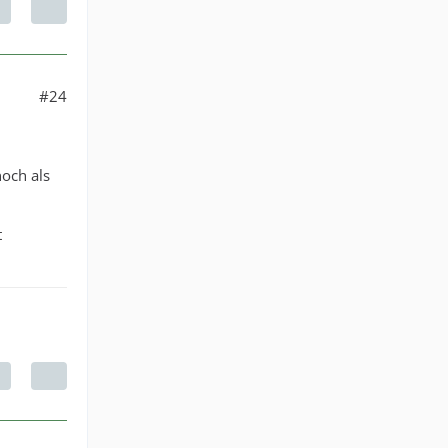
#24
noch als
t