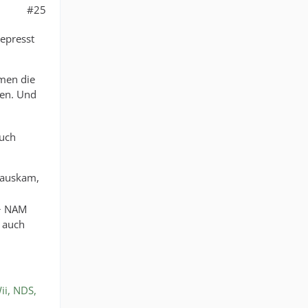
#25
gepresst
mmen die
gen. Und
auch
 rauskam,
 + NAM
m auch
ii, NDS,