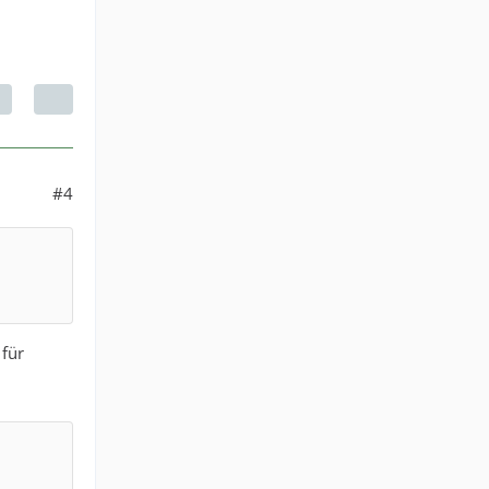
#4
 für