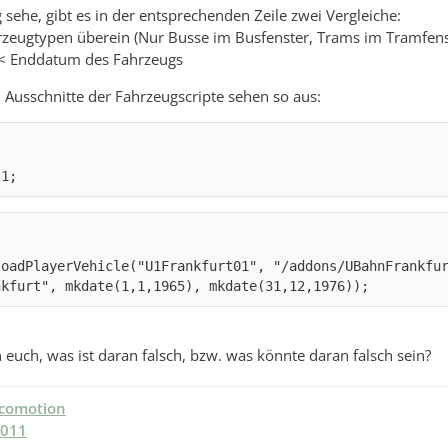
 sehe, gibt es in der entsprechenden Zeile zwei Vergleiche:
zeugtypen überein (Nur Busse im Busfenster, Trams im Tramfenst
 < Enddatum des Fahrzeugs
Ausschnitte der Fahrzeugscripte sehen so aus:
 1;
loadPlayerVehicle("U1Frankfurt01", "/addons/UBahnFrankfu
nkfurt", mkdate(1,1,1965), mkdate(31,12,1976));
euch, was ist daran falsch, bzw. was könnte daran falsch sein?
ocomotion
2011