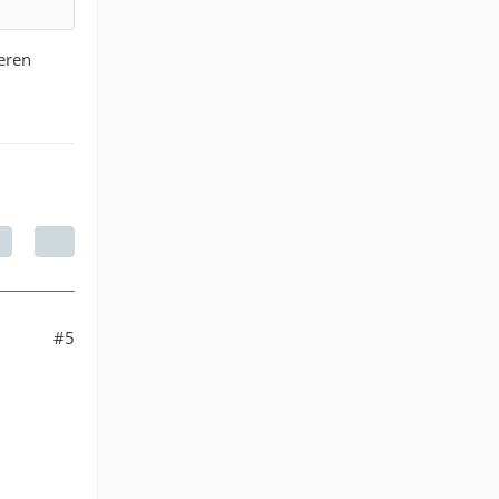
eren
#5