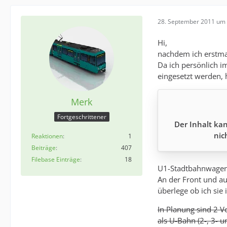
28. September 2011 um 
Hi,
nachdem ich erstmal
Da ich persönlich i
eingesetzt werden, 
Merk
Fortgeschrittener
Der Inhalt kan
nic
Reaktionen
1
Beiträge
407
Filebase Einträge
18
U1-Stadtbahnwage
An der Front und au
überlege ob ich sie
In Planung sind 2 V
als U-Bahn (2-, 3- u