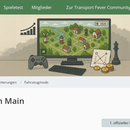
Spieletest
Mitglieder
Zur Transport Fever Communit
eiterungen
Fahrzeugmods
m Main
1. offizieller