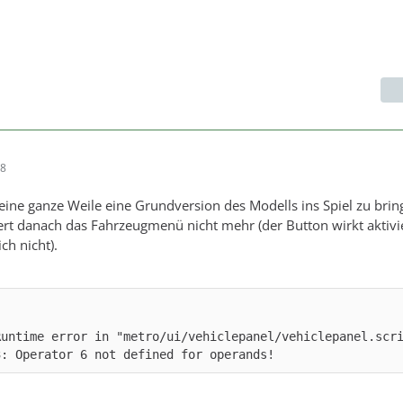
18
eine ganze Weile eine Grundversion des Modells ins Spiel zu brin
iert danach das Fahrzeugmenü nicht mehr (der Button wirkt aktivie
ch nicht).
Runtime error in "metro/ui/vehiclepanel/vehiclepanel.scri
3: Operator 6 not defined for operands!