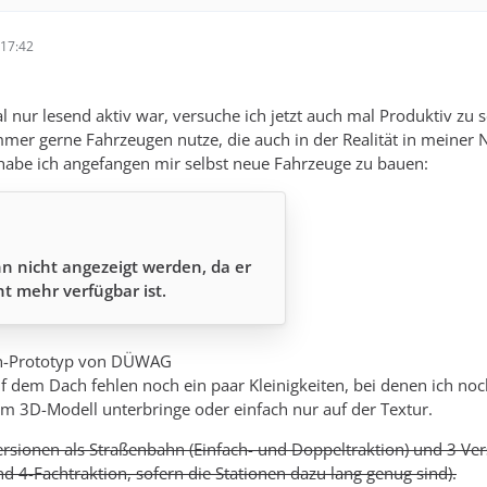
17:42
 nur lesend aktiv war, versuche ich jetzt auch mal Produktiv zu s
mmer gerne Fahrzeugen nutze, die auch in der Realität in meiner 
habe ich angefangen mir selbst neue Fahrzeuge zu bauen:
n nicht angezeigt werden, da er
ht mehr verfügbar ist.
n-Prototyp von DÜWAG
f dem Dach fehlen noch ein paar Kleinigkeiten, bei denen ich noc
 im 3D-Modell unterbringe oder einfach nur auf der Textur.
ersionen als Straßenbahn (Einfach- und Doppeltraktion) und 3 Ve
nd 4-Fachtraktion, sofern die Stationen dazu lang genug sind).