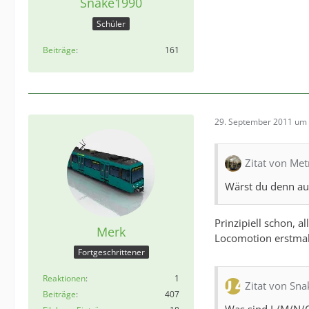
Snake1990
Schüler
Beiträge
161
29. September 2011 um 
Zitat von Me
Wärst du denn au
Prinzipiell schon, 
Merk
Locomotion erstmal 
Fortgeschrittener
Reaktionen
1
Zitat von Sn
Beiträge
407
Was sind L/M/N/