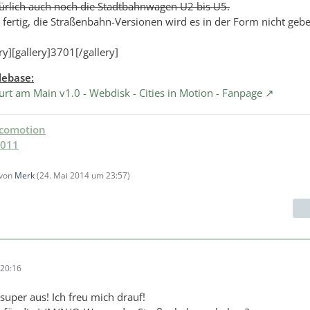
türlich auch noch die Stadtbahnwagen U2 bis U5.
t fertig, die Straßenbahn-Versionen wird es in der Form nicht geb
ry][gallery]3701[/gallery]
lebase:
rt am Main v1.0 - Webdisk - Cities in Motion - Fanpage
ocomotion
2011
 von
Merk
(
24. Mai 2014 um 23:57
)
20:16
uper aus! Ich freu mich drauf!