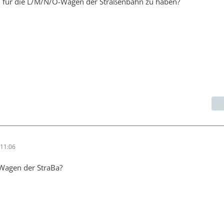
 für die L/M/N/O-Wagen der Straßenbahn zu haben?
11:06
Wagen der StraBa?