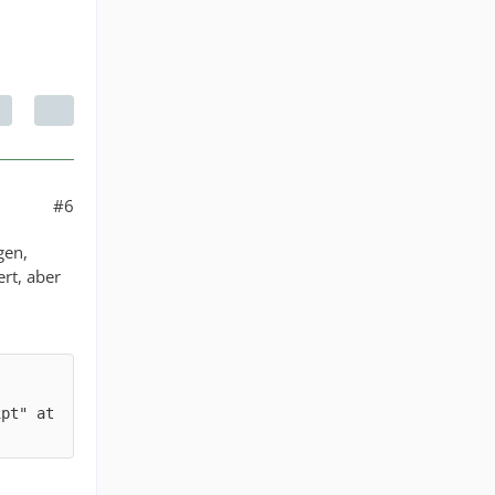
#6
gen,
rt, aber
pt" at 