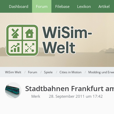
Dashboard
Forum
Filebase
Lexikon
Artikel
WiSim Welt
Forum
Spiele
Cities in Motion
Modding und Erw
Stadtbahnen Frankfurt a
Merk
28. September 2011 um 17:42