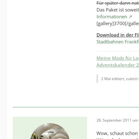
Für später dann na
Das Paket ist sowei
Informationen
[gallery]3700[/galle
Download in der Fi
Stadtbahnen Frankfu
Meine Mods für L
Adventskalender 
2 Mal editiert, zuletzt
28. September 2011 um 
Wow, schaut schon s