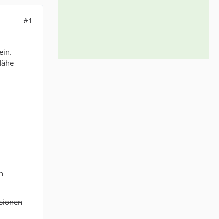
#1
ein.
Nähe
h
rsionen