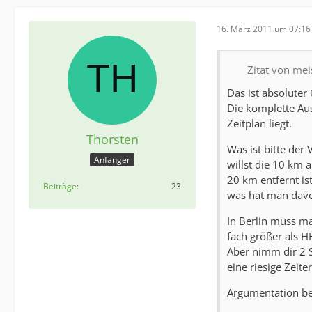
16. März 2011 um 07:16
Zitat von mei
Das ist absoluter
Die komplette Aus
Zeitplan liegt.
Thorsten
Was ist bitte der 
Anfänger
willst die 10 km 
20 km entfernt is
Beiträge
23
was hat man davo
In Berlin muss ma
fach größer als HH
Aber nimm dir 2 S
eine riesige Zeite
Argumentation be