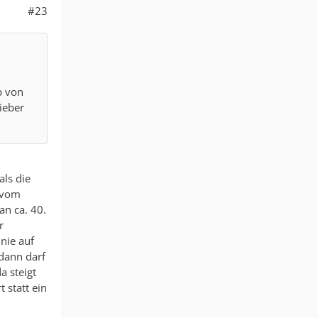
#23
p von
lieber
als die
b vom
n ca. 40.
r
 nie auf
dann darf
a steigt
 statt ein