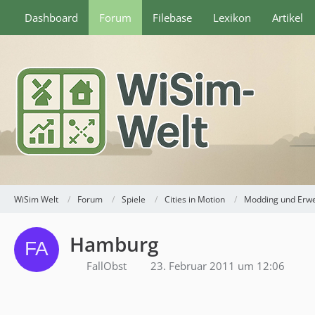
Dashboard
Forum
Filebase
Lexikon
Artikel
WiSim Welt
Forum
Spiele
Cities in Motion
Modding und Erw
Hamburg
FallObst
23. Februar 2011 um 12:06