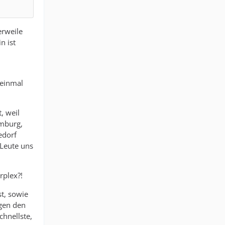
erweile
n ist
 einmal
, weil
amburg,
edorf
 Leute uns
rplex?!
t, sowie
egen den
chnellste,