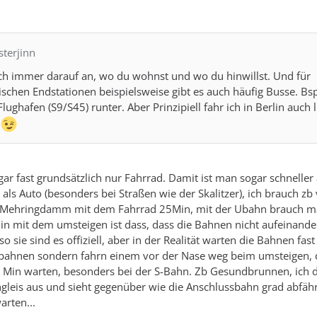
sterjinn
ch immer darauf an, wo du wohnst und wo du hinwillst. Und für
schen Endstationen beispielsweise gibt es auch häufig Busse. Bs
ughafen (S9/S45) runter. Aber Prinzipiell fahr ich in Berlin auch 
o
ogar fast grundsätzlich nur Fahrrad. Damit ist man sogar schneller 
als Auto (besonders bei Straßen wie der Skalitzer), ich brauch z
 Mehringdamm mit dem Fahrrad 25Min, mit der Ubahn brauch ma
in mit dem umsteigen ist dass, dass die Bahnen nicht aufeinande
o sie sind es offiziell, aber in der Realität warten die Bahnen fast
bahnen sondern fahrn einem vor der Nase weg beim umsteigen, 
 Min warten, besonders bei der S-Bahn. Zb Gesundbrunnen, ich d
eis aus und sieht gegenüber wie die Anschlussbahn grad abfährt
rten...