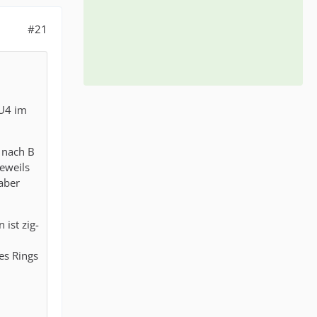
#21
 U4 im
 nach B
jeweils
aber
 ist zig-
es Rings