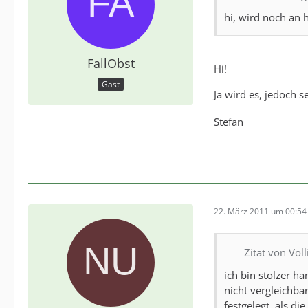
hi, wird noch an 
FallObst
Hi!
Gast
Ja wird es, jedoch 
Stefan
22. März 2011 um 00:54
Zitat von Vol
ich bin stolzer 
nicht vergleichba
festgelegt, als d