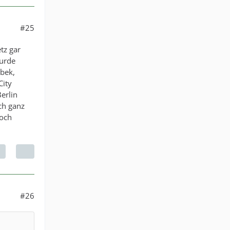
#25
tz gar
wurde
sbek,
City
erlin
ch ganz
noch
#26