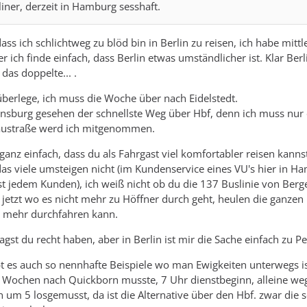
iner, derzeit in Hamburg sesshaft.
ass ich schlichtweg zu blöd bin in Berlin zu reisen, ich habe mittl
r ich finde einfach, dass Berlin etwas umständlicher ist. Klar Berli
das doppelte... .
berlege, ich muss die Woche über nach Eidelstedt.
ensburg gesehen der schnellste Weg über Hbf, denn ich muss nur
austraße werd ich mitgenommen.
 ganz einfach, dass du als Fahrgast viel komfortabler reisen kannst
as viele umsteigen nicht (im Kundenservice eines VU's hier in H
st jedem Kunden), ich weiß nicht ob du die 137 Buslinie von Berg
 jetzt wo es nicht mehr zu Höffner durch geht, heulen die ganzen
t mehr durchfahren kann.
st du recht haben, aber in Berlin ist mir die Sache einfach zu Pe
t es auch so nennhafte Beispiele wo man Ewigkeiten unterwegs is
r 3 Wochen nach Quickborn musste, 7 Uhr dienstbeginn, alleine w
um 5 losgemusst, da ist die Alternative über den Hbf. zwar die s