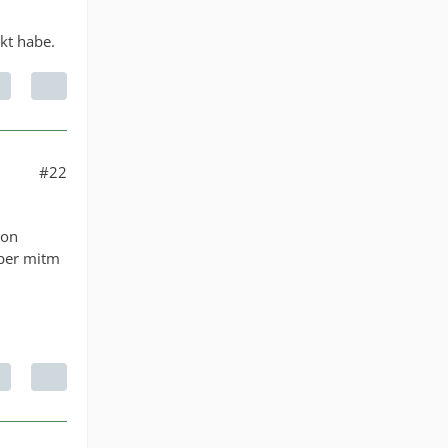
kt habe.
#22
von
eber mitm