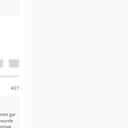
#27
netz gar
z wurde
ndsbek,