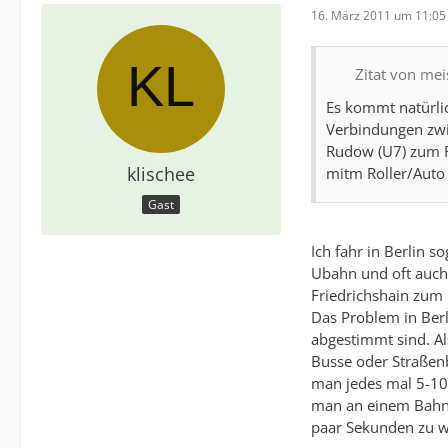
16. März 2011 um 11:05
Zitat von mei
Es kommt natürli
Verbindungen zwi
Rudow (U7) zum Fl
klischee
mitm Roller/Aut
Gast
Ich fahr in Berlin s
Ubahn und oft auch 
Friedrichshain zum
Das Problem in Berl
abgestimmt sind. Als
Busse oder Straßen
man jedes mal 5-10
man an einem Bahngl
paar Sekunden zu wa