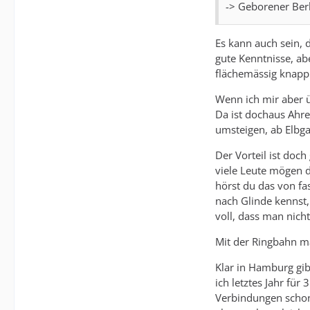
-> Geborener Berl
Es kann auch sein, d
gute Kenntnisse, abe
flächemässig knapp 
Wenn ich mir aber ü
Da ist dochaus Ahr
umsteigen, ab Elbg
Der Vorteil ist doch
viele Leute mögen d
hörst du das von fa
nach Glinde kennst,
voll, dass man nich
Mit der Ringbahn mag
Klar in Hamburg gib
ich letztes Jahr fü
Verbindungen schon 