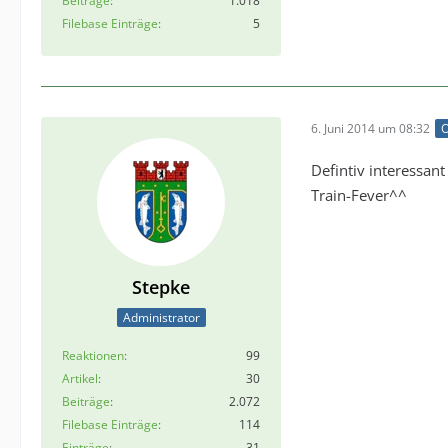
Beiträge
1.018
Filebase Einträge
5
6. Juni 2014 um 08:32
O
Defintiv interessan
Train-Fever^^
Stepke
Administrator
Reaktionen
99
Artikel
30
Beiträge
2.072
Filebase Einträge
114
Einträge
31