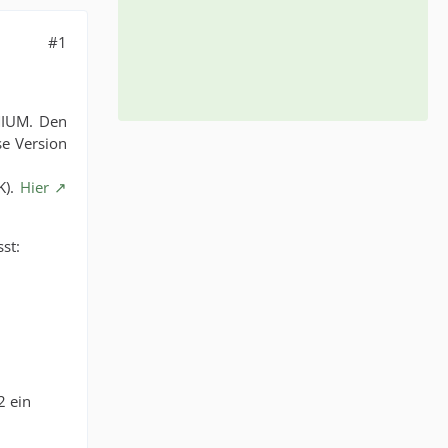
#1
EMIUM. Den
se Version
K).
Hier
st:
2 ein