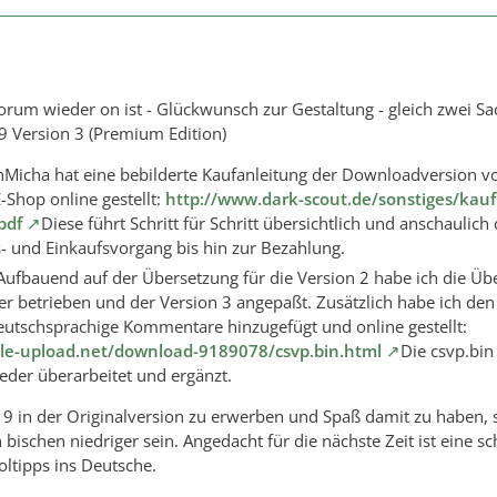
Forum wieder on ist - Glückwunsch zur Gestaltung - gleich zwei S
 9 Version 3 (Premium Edition)
nMicha hat eine bebilderte Kaufanleitung der Downloadversion v
-Shop online gestellt:
http://www.dark-scout.de/sonstiges/kau
pdf
Diese führt Schritt für Schritt übersichtlich und anschaulich
s- und Einkaufsvorgang bis hin zur Bezahlung.
Aufbauend auf der Übersetzung für die Version 2 habe ich die Üb
ter betrieben und der Version 3 angepaßt. Zusätzlich habe ich den
utschsprachige Kommentare hinzugefügt und online gestellt:
ile-upload.net/download-9189078/csvp.bin.html
Die csvp.bin
der überarbeitet und ergänzt.
 9 in der Originalversion zu erwerben und Spaß damit zu haben, s
bischen niedriger sein. Angedacht für die nächste Zeit ist eine sc
ltipps ins Deutsche.