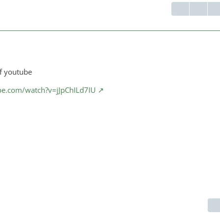
uf youtube
be.com/watch?v=jJpChILd7IU