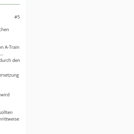
#5
achen
on A-Train
f…
 durch den
ersetzung
 wird
ollten
hrittweise