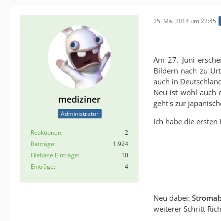
25. Mai 2014 um 22:45
Am 27. Juni ersche
Bildern nach zu Ur
auch in Deutschland
Neu ist wohl auch d
mediziner
geht's zur japanisc
Administrator
Ich habe die ersten
Reaktionen
2
Beiträge
1.924
Filebase Einträge
10
Einträge
4
Neu dabei:
Stroma
weiterer Schritt Ric