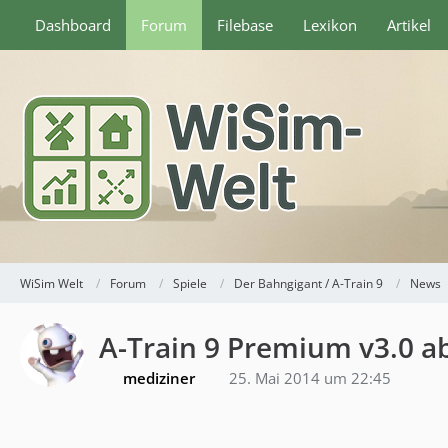
Dashboard
Forum
Filebase
Lexikon
Artikel
WiSim Welt
Forum
Spiele
Der Bahngigant / A-Train 9
News
A-Train 9 Premium v3.0 ab
mediziner
25. Mai 2014 um 22:45