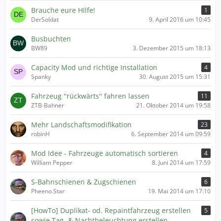
Brauche eure HIlfe!
1
DerSoldat
9. April 2016 um 10:45
Busbuchten
BW89
3. Dezember 2015 um 18:13
Capacity Mod und richtige Installation
4
Spanky
30. August 2015 um 15:31
Fahrzeug ''rückwärts'' fahren lassen
11
ZTB-Bahner
21. Oktober 2014 um 19:58
Mehr Landschaftsmodifikation
23
robinH
6. September 2014 um 09:59
Mod Idee - Fahrzeuge automatisch sortieren
4
William Pepper
8. Juni 2014 um 17:59
S-Bahnschienen & Zugschienen
6
Pheeno.Star
19. Mai 2014 um 17:10
[HowTo] Duplikat- od. Repaintfahrzeug erstellen
5
sowie Tag- & Nachtbeleuchtung erstellen