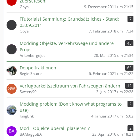
zuerst lesen!
Goya
9. Dezember 2011 um 21:15
[Tutorials] Sammlung: Grundsätzliches - Stand:
7
03.09.2011
Goya
7. Februar 2018 um 17:34
Modding Objekte, Verkehrswege und andere
45
Props
ArkenbergeJoe
20. Mai 2015 um 21:34
Doppeltraktionen
62
Regio Shuttle
6. Februar 2021 um 21:22
Verfügbarkeitszeitraum von Fahrzeugen ändern
12
Sweety90
3. Juni 2017 um 22:28
Modding problem (Don't know what programs to
2
use)
KingErik
4. Januar 2017 um 15:02
Mod - Objekte überall plazieren ?
2
BAMaggoBA
23. April 2016 um 18:21