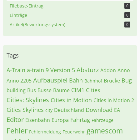
Filebase-Eintrag
0
Einträge
0
Artikel(Bewertungssystem)
0
Tags
Absturz
A-Train
a-train 9 Version 5
Addon
Anno
Aufbauspiel
Bahn
Bug
Anno 2205
Brücke
Bahnhof
CIM1
Cities
building
Bus
Busse
Bäume
Cities: Skylines
Cities in Motion
Cities in Motion 2
Cities Skylines
Download
Deutschland
EA
city
Editor
Fahrtag
Eisenbahn
Europa
Fahrzeuge
Fehler
gamescom
Fehlermeldung
Feuerwehr