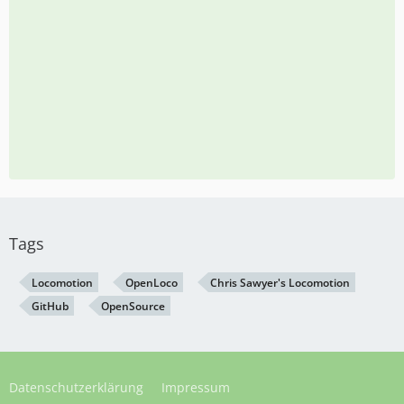
Tags
Locomotion
OpenLoco
Chris Sawyer's Locomotion
GitHub
OpenSource
Datenschutzerklärung
Impressum