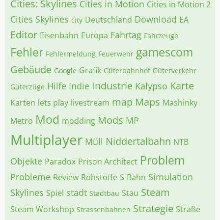
Cities: Skylines
Cities in Motion
Cities in Motion 2
Cities Skylines
Download
Deutschland
EA
city
Editor
Fahrtag
Eisenbahn
Europa
Fahrzeuge
Fehler
gamescom
Fehlermeldung
Feuerwehr
Gebäude
Grafik
Google
Güterbahnhof
Güterverkehr
Industrie
Karte
Hilfe
Indie
Kalypso
Güterzüge
map
Maps
Karten
lets play
livestream
Mashinky
Mod
Mods
MP
Metro
modding
Multiplayer
Niddertalbahn
Müll
NTB
Problem
Objekte
Paradox
Prison Architect
Probleme
Simulation
Review
Rohstoffe
S-Bahn
Steam
Skylines
stadt
Spiel
Stau
Stadtbau
Strategie
Steam Workshop
Straße
Strassenbahnen