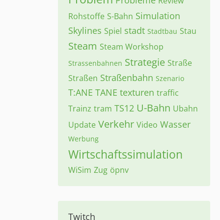
Probleme
Review
Simulation
Rohstoffe
S-Bahn
Skylines
stadt
Spiel
Stau
Stadtbau
Steam
Steam Workshop
Strategie
Straße
Strassenbahnen
Straßenbahn
Straßen
Szenario
T:ANE
TANE
texturen
traffic
U-Bahn
TS12
Trainz
tram
Ubahn
Verkehr
Wasser
Update
Video
Werbung
Wirtschaftssimulation
WiSim
Zug
öpnv
Twitch