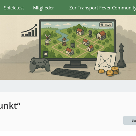
Spieletest
Mitglieder
Zur Transport Fever Communit
unkt“
Su