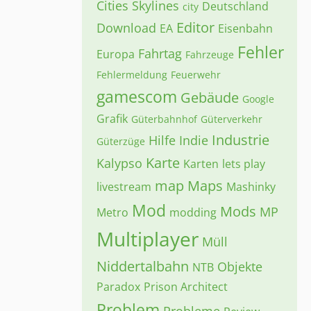
Cities Skylines
Deutschland
city
Editor
Download
EA
Eisenbahn
Fehler
Fahrtag
Europa
Fahrzeuge
Fehlermeldung
Feuerwehr
gamescom
Gebäude
Google
Grafik
Güterbahnhof
Güterverkehr
Industrie
Hilfe
Indie
Güterzüge
Karte
Kalypso
Karten
lets play
map
Maps
livestream
Mashinky
Mod
Mods
MP
Metro
modding
Multiplayer
Müll
Niddertalbahn
Objekte
NTB
Paradox
Prison Architect
Problem