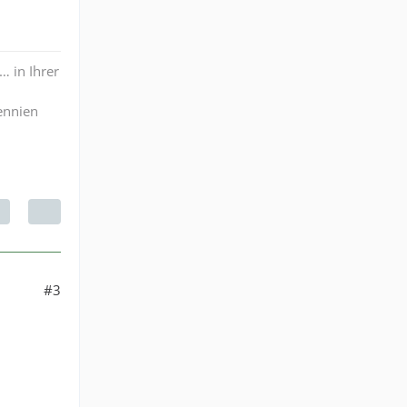
… in Ihrer
lennien
#3