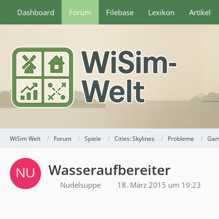
Dashboard
Forum
Filebase
Lexikon
Artikel
WiSim Welt
Forum
Spiele
Cities: Skylines
Probleme
Gam
Wasseraufbereiter
Nudelsuppe
18. März 2015 um 19:23