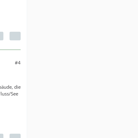
#4
bäude, die
luss/See