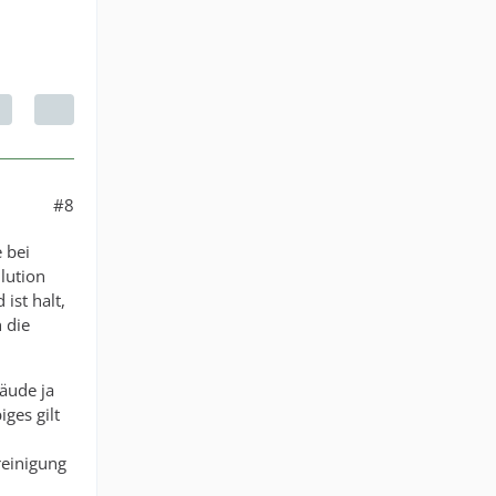
#8
 bei
lution
ist halt,
 die
äude ja
ges gilt
einigung