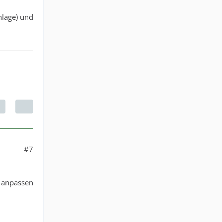
nlage) und
#7
e anpassen