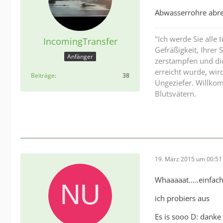
Abwasserrohre abrei
"Ich werde Sie alle 
IncomingTransfer
Gefräßigkeit, Ihrer 
Anfänger
zerstampfen und die
erreicht wurde, wir
Beiträge
38
Ungeziefer. Willko
Blutsvätern.
19. März 2015 um 00:51
Whaaaaat.....einfach
ich probiers aus
Es is sooo D: danke