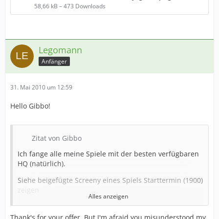
58,66 kB – 473 Downloads
Legomann
Anfänger
31. Mai 2010 um 12:59
Hello Gibbo!
Zitat von Gibbo
Ich fange alle meine Spiele mit der besten verfügbaren
HQ (natürlich).
Siehe beigefügte Screeny eines Spiels Starttermin (1900)
zeigen
Alles anzeigen
Fortschritte auf Jahr Juni 1901.
Thank's for your offer. But I'm afraid you misunderstood my