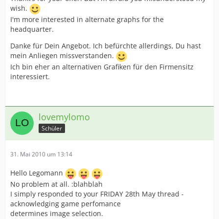
wish.
I'm more interested in alternate graphs for the
-------------------------------------------
headquarter.
English translation (best I can do)
Danke für Dein Angebot. Ich befürchte allerdings, Du hast
Interesting Question
mein Anliegen missverstanden.
I start all my games with the best HQ available
Ich bin eher an alternativen Grafiken für den Firmensitz
(Naturally).
interessiert.
See attached screeny of a game start date (1900)
showing
progress at year June 1901.
lovemylomo
Schüler
31. Mai 2010 um 13:14
Hello Legomann
No problem at all. :blahblah
I simply responded to your FRIDAY 28th May thread -
acknowledging game perfomance
determines image selection.