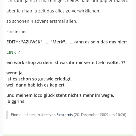
ich kann ja nicht mal ein gescheites haus auf papier malen.
aber ich hab ja zeit das alles zu verwirklichen.
so schönen 4 advent erstmal allen.
Finsternis
EDITH: "AZUWSK" ......"Merk".......kann es sein das das hier:
LINK
ein work shop zu dem ist was ihr mir vermitteln woltet ??
wenn ja,
ist es schon so gut wie erledigt,
weil dann hab ich es kapiert
und meinem loco glück steht nicht's mehr im weg'e.
:biggrins
Einmal editiert, zuletzt von
Finsternis
(
20. Dezember 2009 um 16:26
)