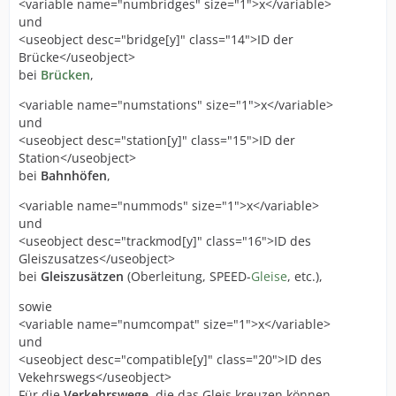
<variable name="numbridges" size="1">x</variable>
und
<useobject desc="bridge[y]" class="14">ID der
Brücke</useobject>
bei
Brücken
,
<variable name="numstations" size="1">x</variable>
und
<useobject desc="station[y]" class="15">ID der
Station</useobject>
bei
Bahnhöfen
,
<variable name="nummods" size="1">x</variable>
und
<useobject desc="trackmod[y]" class="16">ID des
Gleiszusatzes</useobject>
bei
Gleiszusätzen
(Oberleitung, SPEED-
Gleise
, etc.),
sowie
<variable name="numcompat" size="1">x</variable>
und
<useobject desc="compatible[y]" class="20">ID des
Vekehrswegs</useobject>
Für die
Verkehrswege
, die das Gleis kreuzen können.