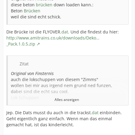
diese beton
brücken
down loaden kann.:
Beton
Brücken
weil die sind echt schick.
Die Brücke ist die FLYOVER.
dat
. Und die findest du hier:
http://www.amitrains.co.uk/downloads/Deko…
_Pack.1.0.5.zip
Zitat
Original von Finsternis
auch die lokschuppen von diesem "Zimms"
wollen bei mir aus irgend nem grund ned funzen,
dabei sind die echt sau cool.
Lok Schuppen
Alles anzeigen
bestimmt brauch ich da wieder ne veränderte "trak"
dat
und dann funzt was anderes wieder nimmer.
Jep. Die Dats musst du auch in die trackst.
dat
einbinden.
Geht eigentlich ganz einfach. Wenn man das einmal
gemacht hat, ist das kinderleicht.