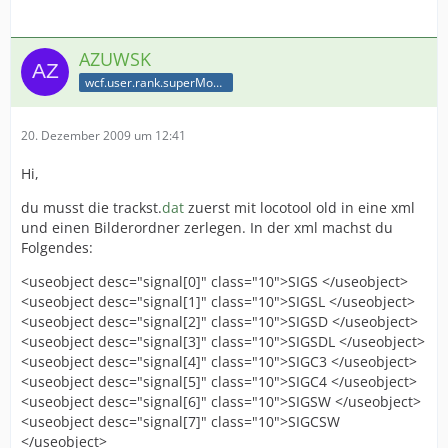
AZUWSK
wcf.user.rank.superModerator
20. Dezember 2009 um 12:41
Hi,
du musst die trackst.
dat
zuerst mit locotool old in eine xml
und einen Bilderordner zerlegen. In der xml machst du
Folgendes:
<useobject desc="signal[0]" class="10">SIGS </useobject>
<useobject desc="signal[1]" class="10">SIGSL </useobject>
<useobject desc="signal[2]" class="10">SIGSD </useobject>
<useobject desc="signal[3]" class="10">SIGSDL </useobject>
<useobject desc="signal[4]" class="10">SIGC3 </useobject>
<useobject desc="signal[5]" class="10">SIGC4 </useobject>
<useobject desc="signal[6]" class="10">SIGSW </useobject>
<useobject desc="signal[7]" class="10">SIGCSW
</useobject>