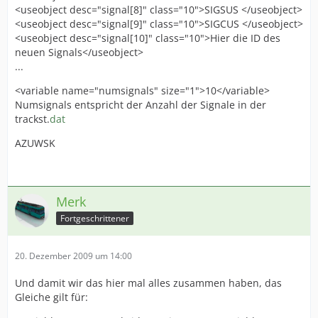
<useobject desc="signal[8]" class="10">SIGSUS </useobject>
<useobject desc="signal[9]" class="10">SIGCUS </useobject>
<useobject desc="signal[10]" class="10">Hier die ID des
neuen Signals</useobject>
...
<variable name="numsignals" size="1">10</variable>
Numsignals entspricht der Anzahl der Signale in der
trackst.
dat
AZUWSK
Merk
Fortgeschrittener
20. Dezember 2009 um 14:00
Und damit wir das hier mal alles zusammen haben, das
Gleiche gilt für: