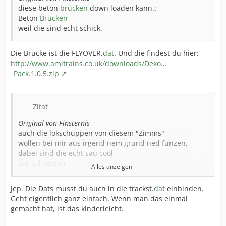
diese beton
brücken
down loaden kann.:
Beton
Brücken
weil die sind echt schick.
Die Brücke ist die FLYOVER.
dat
. Und die findest du hier:
http://www.amitrains.co.uk/downloads/Deko…
_Pack.1.0.5.zip
Zitat
Original von Finsternis
auch die lokschuppen von diesem "Zimms"
wollen bei mir aus irgend nem grund ned funzen,
dabei sind die echt sau cool.
Lok Schuppen
Alles anzeigen
bestimmt brauch ich da wieder ne veränderte "trak"
dat
und dann funzt was anderes wieder nimmer.
Jep. Die Dats musst du auch in die trackst.
dat
einbinden.
Geht eigentlich ganz einfach. Wenn man das einmal
gemacht hat, ist das kinderleicht.