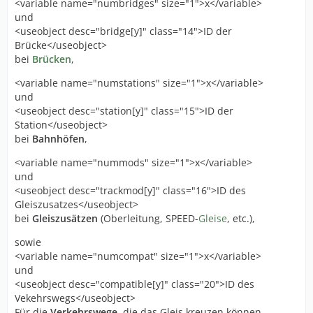
<variable name="numbridges" size="1">x</variable>
und
<useobject desc="bridge[y]" class="14">ID der
Brücke</useobject>
bei
Brücken
,
<variable name="numstations" size="1">x</variable>
und
<useobject desc="station[y]" class="15">ID der
Station</useobject>
bei
Bahnhöfen
,
<variable name="nummods" size="1">x</variable>
und
<useobject desc="trackmod[y]" class="16">ID des
Gleiszusatzes</useobject>
bei
Gleiszusätzen
(Oberleitung, SPEED-
Gleise
, etc.),
sowie
<variable name="numcompat" size="1">x</variable>
und
<useobject desc="compatible[y]" class="20">ID des
Vekehrswegs</useobject>
Für die
Verkehrswege
, die das Gleis kreuzen können.