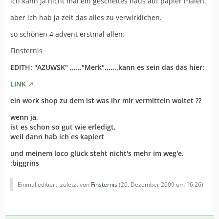
ich kann ja nicht mal ein gescheites haus auf papier malen.
aber ich hab ja zeit das alles zu verwirklichen.
so schönen 4 advent erstmal allen.
Finsternis
EDITH: "AZUWSK" ......"Merk".......kann es sein das das hier:
LINK
ein work shop zu dem ist was ihr mir vermitteln woltet ??
wenn ja,
ist es schon so gut wie erledigt,
weil dann hab ich es kapiert
und meinem loco glück steht nicht's mehr im weg'e.
:biggrins
Einmal editiert, zuletzt von
Finsternis
(
20. Dezember 2009 um 16:26
)