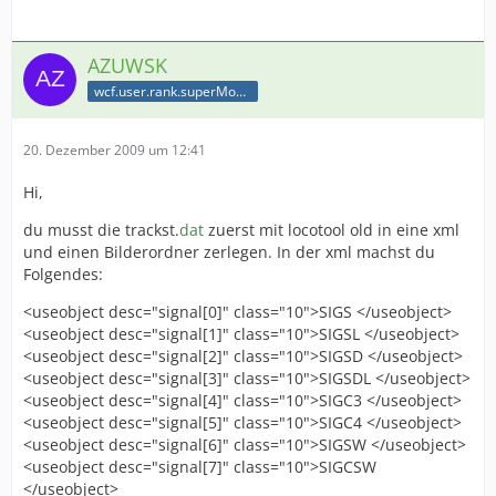
AZUWSK
wcf.user.rank.superModerator
20. Dezember 2009 um 12:41
Hi,
du musst die trackst.
dat
zuerst mit locotool old in eine xml
und einen Bilderordner zerlegen. In der xml machst du
Folgendes:
<useobject desc="signal[0]" class="10">SIGS </useobject>
<useobject desc="signal[1]" class="10">SIGSL </useobject>
<useobject desc="signal[2]" class="10">SIGSD </useobject>
<useobject desc="signal[3]" class="10">SIGSDL </useobject>
<useobject desc="signal[4]" class="10">SIGC3 </useobject>
<useobject desc="signal[5]" class="10">SIGC4 </useobject>
<useobject desc="signal[6]" class="10">SIGSW </useobject>
<useobject desc="signal[7]" class="10">SIGCSW
</useobject>