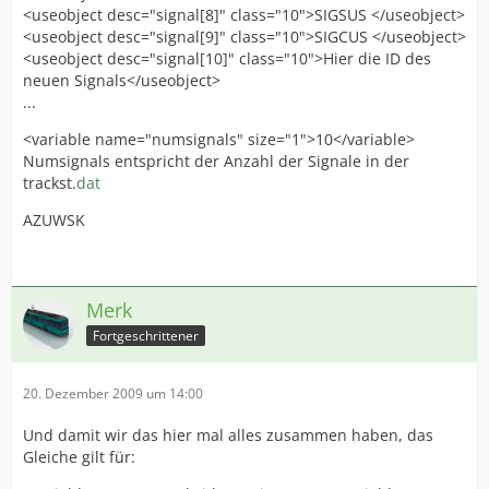
<useobject desc="signal[8]" class="10">SIGSUS </useobject>
<useobject desc="signal[9]" class="10">SIGCUS </useobject>
<useobject desc="signal[10]" class="10">Hier die ID des
neuen Signals</useobject>
...
<variable name="numsignals" size="1">10</variable>
Numsignals entspricht der Anzahl der Signale in der
trackst.
dat
AZUWSK
Merk
Fortgeschrittener
20. Dezember 2009 um 14:00
Und damit wir das hier mal alles zusammen haben, das
Gleiche gilt für: