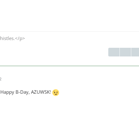
histles.</p>
2
n Happy B-Day, AZUWSK!