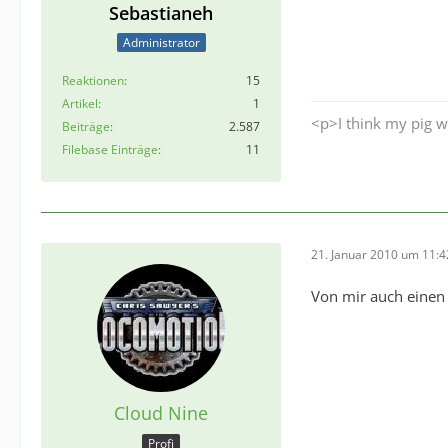
Sebastianeh
Administrator
Reaktionen
15
Artikel
1
<p>I think my pig w
Beiträge
2.587
Filebase Einträge
11
21. Januar 2010 um 11:4
Von mir auch eine
Cloud Nine
Profi