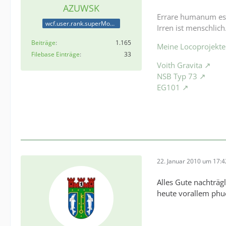
AZUWSK
Errare humanum es
wcf.user.rank.superModerator
Irren ist menschlich
Beiträge
1.165
Meine Locoprojekte
Filebase Einträge
33
Voith Gravita
NSB Typ 73
EG101
22. Januar 2010 um 17:4
Alles Gute nachträgl
heute vorallem ph