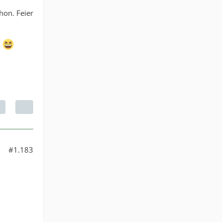
hon. Feier
.
#1.183