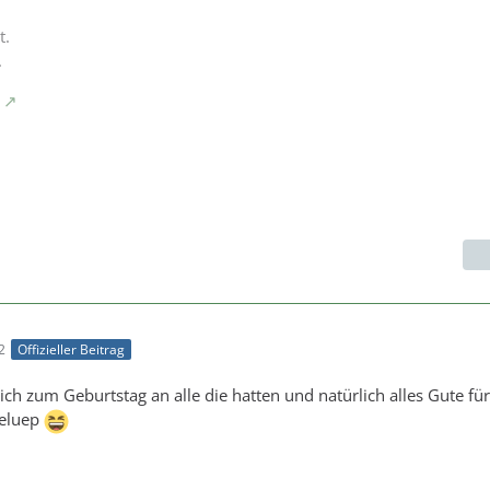
t.
.
2
Offizieller Beitrag
ich zum Geburtstag an alle die hatten und natürlich alles Gute für 
ueluep