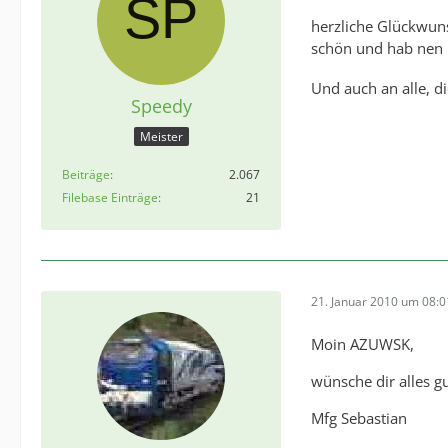
herzliche Glückwun
schön und hab nen n
Und auch an alle, d
Speedy
Meister
Beiträge
2.067
Filebase Einträge
21
21. Januar 2010 um 08:0
Moin AZUWSK,
wünsche dir alles g
Mfg Sebastian