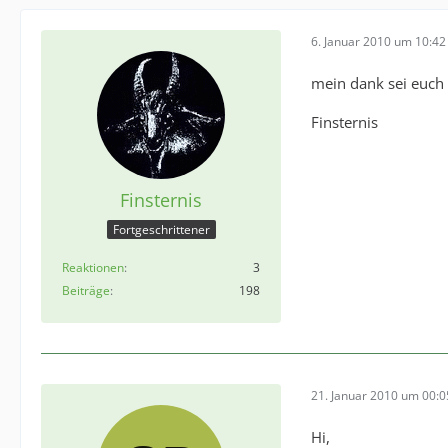
6. Januar 2010 um 10:42
mein dank sei euch
Finsternis
Finsternis
Fortgeschrittener
Reaktionen
3
Beiträge
198
21. Januar 2010 um 00:0
Hi,