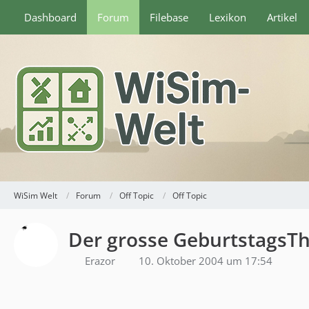
Dashboard
Forum
Filebase
Lexikon
Artikel
WiSim Welt
Forum
Off Topic
Off Topic
Der grosse GeburtstagsT
Erazor
10. Oktober 2004 um 17:54