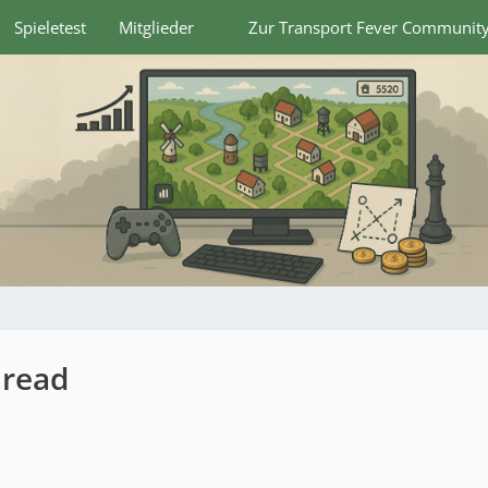
Spieletest
Mitglieder
Zur Transport Fever Communit
hread