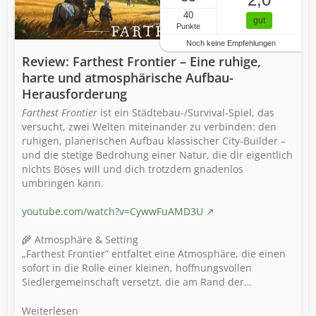
40
gut
Punkte
Noch keine Empfehlungen
Review: Farthest Frontier – Eine ruhige,
harte und atmosphärische Aufbau-
Herausforderung
Farthest Frontier
ist ein Städtebau-/Survival-Spiel, das
versucht, zwei Welten miteinander zu verbinden: den
ruhigen, planerischen Aufbau klassischer City-Builder –
und die stetige Bedrohung einer Natur, die dir eigentlich
nichts Böses will und dich trotzdem gnadenlos
umbringen kann.
youtube.com/watch?v=CywwFuAMD3U
🌾 Atmosphäre & Setting
„Farthest Frontier“ entfaltet eine Atmosphäre, die einen
sofort in die Rolle einer kleinen, hoffnungsvollen
Siedlergemeinschaft versetzt, die am Rand der…
Weiterlesen