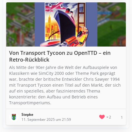
Von Transport Tycoon zu OpenTTD – ein
Retro-Rückblick
Als Mitte der 90er-Jahre die Welt der Aufbauspiele von
Klassikern wie SimCity 2000 oder Theme Park geprägt
war, brachte der britische Entwickler Chris Sawyer 1994
mit Transport Tycoon einen Titel auf den Markt, der sich
auf ein spezielles, aber faszinierendes Thema
konzentrierte: den Aufbau und Betrieb eines
Transportimperiums.
Stepke
2
1
11. September 2025 um 21:59