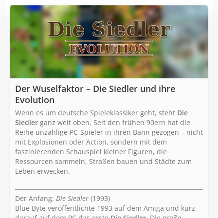
Der Wuselfaktor – Die Siedler und ihre
Evolution
Wenn es um deutsche Spieleklassiker geht, steht
Die
Siedler
ganz weit oben. Seit den frühen 90ern hat die
Reihe unzählige PC-Spieler in ihren Bann gezogen – nicht
mit Explosionen oder Action, sondern mit dem
faszinierenden Schauspiel kleiner Figuren, die
Ressourcen sammeln, Straßen bauen und Städte zum
Leben erwecken.
Der Anfang:
Die Siedler
(1993)
Blue Byte veröffentlichte 1993 auf dem Amiga und kurz
darauf auf dem PC das erste
Die Siedler
. Die große