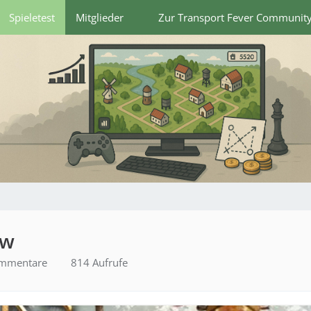
Spieletest
Mitglieder
Zur Transport Fever Communit
ew
mmentare
814 Aufrufe