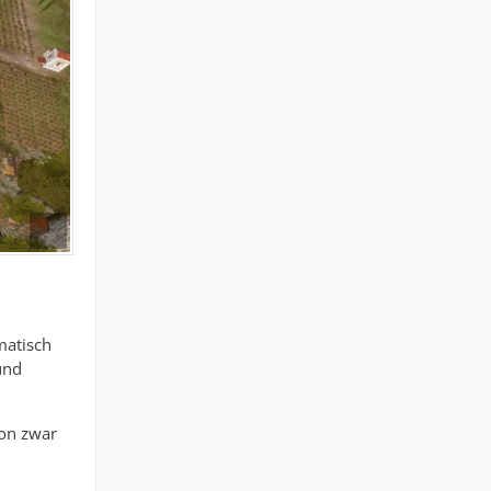
matisch
und
ion zwar