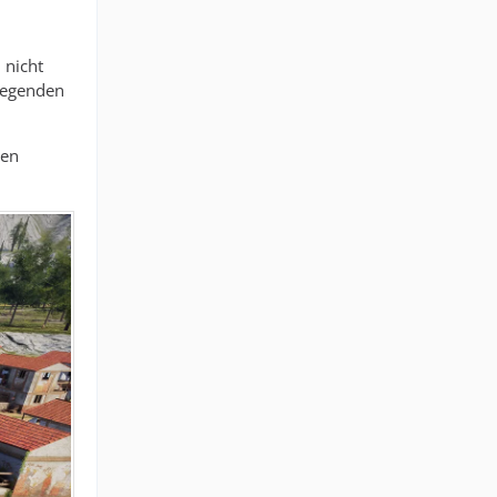
 nicht
dlegenden
ren