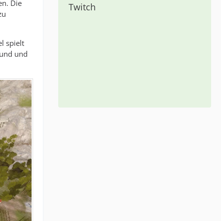
en. Die
Twitch
zu
 spielt
grund und