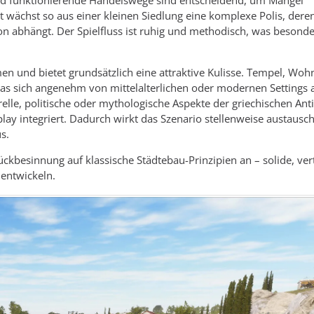
und funktionierende Handelswege sind entscheidend, um Mangel
tt wächst so aus einer kleinen Siedlung eine komplexe Polis, dere
n abhängt. Der Spielfluss ist ruhig und methodisch, was besond
n und bietet grundsätzlich eine attraktive Kulisse. Tempel, Wohn
 das sich angenehm von mittelalterlichen oder modernen Settings 
turelle, politische oder mythologische Aspekte der griechischen Ant
ay integriert. Dadurch wirkt das Szenario stellenweise austausc
s.
ckbesinnung auf klassische Städtebau-Prinzipien an – solide, ver
uentwickeln.