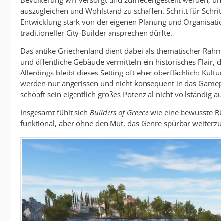
Bevölkerung will versorgt und zufriedengestellt werden, 
auszugleichen und Wohlstand zu schaffen. Schritt für Schri
Entwicklung stark von der eigenen Planung und Organisatio
traditioneller City-Builder ansprechen dürfte.
Das antike Griechenland dient dabei als thematischer Rahme
und öffentliche Gebäude vermitteln ein historisches Flair,
Allerdings bleibt dieses Setting oft eher oberflächlich: Kul
werden nur angerissen und nicht konsequent in das Gamepl
schöpft sein eigentlich großes Potenzial nicht vollständig au
Insgesamt fühlt sich
Builders of Greece
wie eine bewusste Rü
funktional, aber ohne den Mut, das Genre spürbar weiterz