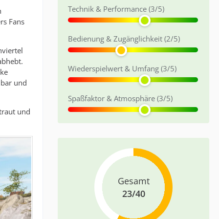
Technik & Performance (3/5)
n
ers Fans
Bedienung & Zugänglichkeit (2/5)
viertel
abhebt.
Wiederspielwert & Umfang (3/5)
ike
hbar und
Spaßfaktor & Atmosphäre (3/5)
traut und
Gesamt
23/40