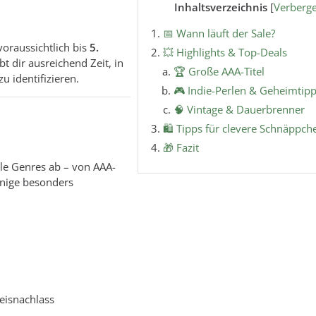
Inhaltsverzeichnis
[
Verberg
📅 Wann läuft der Sale?
voraussichtlich bis
5.
💥 Highlights & Top-Deals
ibt dir ausreichend Zeit, in
🏆 Große AAA-Titel
u identifizieren.
🎮 Indie-Perlen & Geheimtip
🧠 Vintage & Dauerbrenner
🛍️ Tipps für clevere Schnäppch
🎁 Fazit
alle Genres ab – von AAA-
einige besonders
eisnachlass