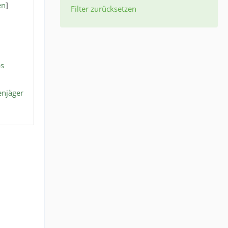
en
]
Filter zurücksetzen
ps
enjäger