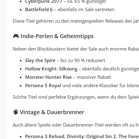
Cyberpunk 2077
– ca. 65 % günstiger
Battlefield 6
– ebenfalls im Sale vertreten
Diese Titel gehören zu den meistgespielten Releases des Jah
🎮
Indie-Perlen & Geheimtipps
Neben den Blockbustern bietet der Sale auch enorme Rabatt
Slay the Spire
– bis zu 90 % reduziert
Hollow Knight: Silksong
– ebenfalls deutlich günstige
Monster Hunter Rise
– massiver Rabatt
Persona 5 Royal
und viele andere Klassiker für klein
Solche Titel sind perfekte Ergänzungen, wenn du dein Spiel
🧠
Vintage & Dauerbrenner
Auch ältere Spiele oder Dauerbrenner-Titel werden oft zu h
Persona 3 Reload
,
Divinity: Original Sin 2
,
The Fore