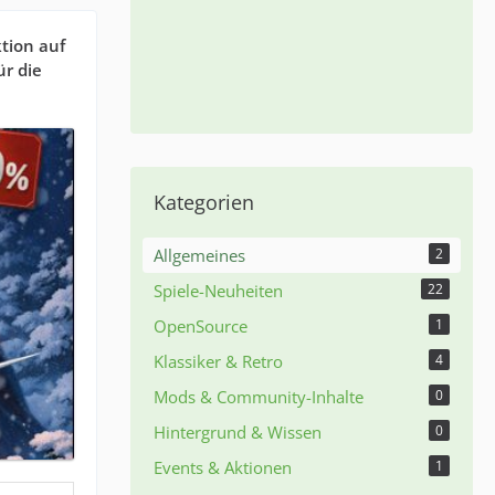
ktion auf
ür die
Kategorien
Allgemeines
2
Spiele-Neuheiten
22
OpenSource
1
Klassiker & Retro
4
Mods & Community-Inhalte
0
Hintergrund & Wissen
0
Events & Aktionen
1