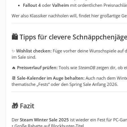
Fallout 4
oder
Valheim
mit ordentlichen Preisnachlä
Wer also Klassiker nachholen will, findet hier großartige G
🛍️
Tipps für clevere Schnäppchenjäg
✨
Wishlist checken:
Füge vorher deine Wunschspiele auf d
im Sale sind.
🔥
Preisverlauf prüfen:
Tools wie
SteamDB
zeigen dir, ob ei
📆
Sale-Kalender im Auge behalten:
Auch nach dem Winter 
thematische „Fests“ oder den Spring Sale Anfang 2026.
🎁
Fazit
Der
Steam Winter Sale 2025
ist wieder ein Fest für PC-Ga
• Große Rabatte auf Blockbuster-Titel