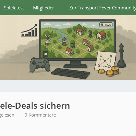
Spieletest
Mitglieder
Zur Transport Fever Communit
iele-Deals sichern
gelesen
0 Kommentare