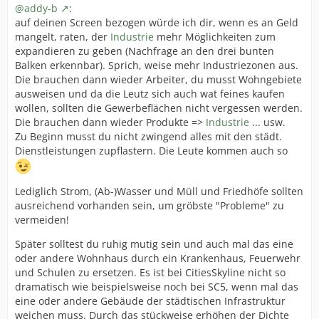
@addy-b
:
auf deinen Screen bezogen würde ich dir, wenn es an Geld
mangelt, raten, der
Industrie
mehr Möglichkeiten zum
expandieren zu geben (Nachfrage an den drei bunten
Balken erkennbar). Sprich, weise mehr Industriezonen aus.
Die brauchen dann wieder Arbeiter, du musst Wohngebiete
ausweisen und da die Leutz sich auch wat feines kaufen
wollen, sollten die Gewerbeflächen nicht vergessen werden.
Die brauchen dann wieder Produkte =>
Industrie
... usw.
Zu Beginn musst du nicht zwingend alles mit den städt.
Dienstleistungen zupflastern. Die Leute kommen auch so
Lediglich Strom, (Ab-)Wasser und Müll und Friedhöfe sollten
ausreichend vorhanden sein, um gröbste "Probleme" zu
vermeiden!
Später solltest du ruhig mutig sein und auch mal das eine
oder andere Wohnhaus durch ein Krankenhaus, Feuerwehr
und Schulen zu ersetzen. Es ist bei CitiesSkyline nicht so
dramatisch wie beispielsweise noch bei SC5, wenn mal das
eine oder andere Gebäude der städtischen Infrastruktur
weichen muss. Durch das stückweise erhöhen der Dichte