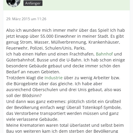
Anfänger
29. März 2015 um 11:26
Also ich wundere mich immer mehr über das Spiel! Ich hab
jetzt knapp über 55.000 Einwohner in meiner Stadt. Es gibt
genug Strom, Wasser, Müllverbrennung, Krankenhäuser,
Feuerwehr, Polizei, Schulen/Unis, Parks,
ich hab einen Hafen und einen Frachthafen,
Bahnhof
und
Güterbahnhof, Busse und die U-Bahn. Ich hab schon einige
besondere Gebäude gebaut und decke immer schön den
Bedarf an neuen Gebieten.
Trotzdem klagt die
Industrie
über zu wenig Arbeiter bzw.
die Bürogebiete über das gleiche. Ich habe aber
ausreichend Oberschulen und drei Unis gebaut, also was
soll der Blödsinn?
Und dann was ganz extremes: plötzlich stirbt ein Großteil
der Bevölkerung einfach weg! Überall Totenkopf-Symbole,
das Verstorbene transportiert werden müssen und ganz
viele verlassene Gebäude.
Meine Krematorien waren total überlastet und selbst beim
Bau von weiteren kam ich dem sterben der Bevölkerung