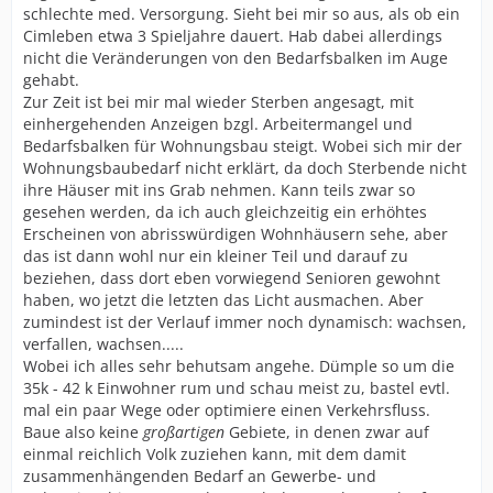
schlechte med. Versorgung. Sieht bei mir so aus, als ob ein
Cimleben etwa 3 Spieljahre dauert. Hab dabei allerdings
nicht die Veränderungen von den Bedarfsbalken im Auge
gehabt.
Zur Zeit ist bei mir mal wieder Sterben angesagt, mit
einhergehenden Anzeigen bzgl. Arbeitermangel und
Bedarfsbalken für Wohnungsbau steigt. Wobei sich mir der
Wohnungsbaubedarf nicht erklärt, da doch Sterbende nicht
ihre Häuser mit ins Grab nehmen. Kann teils zwar so
gesehen werden, da ich auch gleichzeitig ein erhöhtes
Erscheinen von abrisswürdigen Wohnhäusern sehe, aber
das ist dann wohl nur ein kleiner Teil und darauf zu
beziehen, dass dort eben vorwiegend Senioren gewohnt
haben, wo jetzt die letzten das Licht ausmachen. Aber
zumindest ist der Verlauf immer noch dynamisch: wachsen,
verfallen, wachsen.....
Wobei ich alles sehr behutsam angehe. Dümple so um die
35k - 42 k Einwohner rum und schau meist zu, bastel evtl.
mal ein paar Wege oder optimiere einen Verkehrsfluss.
Baue also keine
großartigen
Gebiete, in denen zwar auf
einmal reichlich Volk zuziehen kann, mit dem damit
zusammenhängenden Bedarf an Gewerbe- und