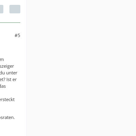
#5
im
szeiger
 du unter
? Ist er
das
ersteckt
sraten.