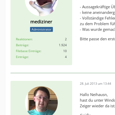
- Aussagekräftige Üb
- keine aneinanderg
- Vollständige Fehl
mediziner
zu dem Problem führe
- Was wurde gemach
Administrator
Bitte passe den ers
Reaktionen
2
Beiträge
1.924
Filebase Einträge
10
Einträge
4
28. Juli 2013 um 13:44
Hallo Neihausn,
hast du unter Wind
Zeiger wieder da ist