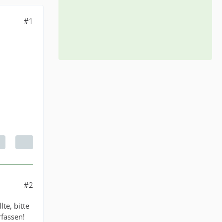
#1
#2
te, bitte
rfassen!