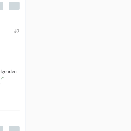
#7
folgenden
r