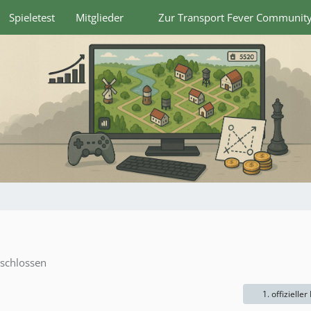
Spieletest
Mitglieder
Zur Transport Fever Communit
schlossen
1. offizieller