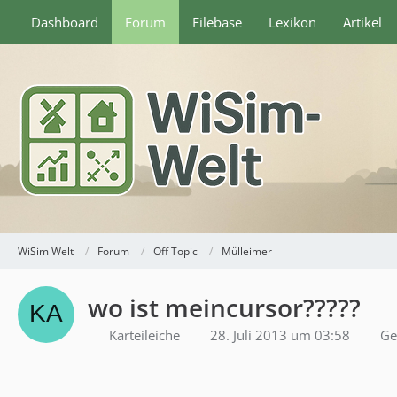
Dashboard
Forum
Filebase
Lexikon
Artikel
WiSim Welt
Forum
Off Topic
Mülleimer
wo ist meincursor?????
Karteileiche
28. Juli 2013 um 03:58
Ge