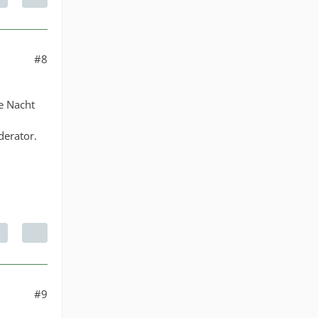
#8
se Nacht
derator.
#9