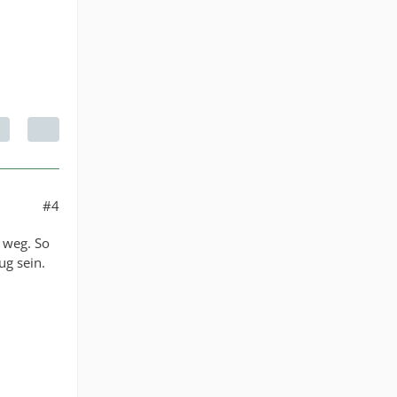
#4
h weg. So
ug sein.