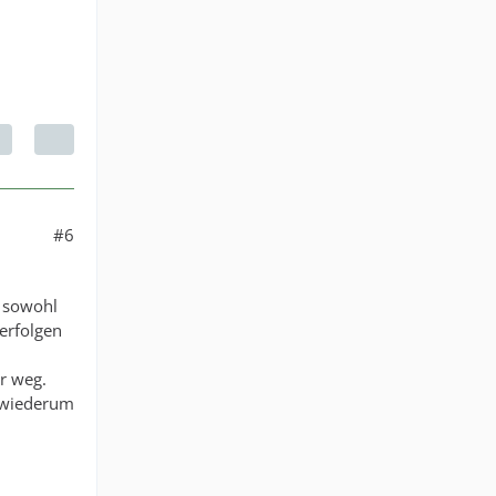
#6
s sowohl
erfolgen
r weg.
s wiederum