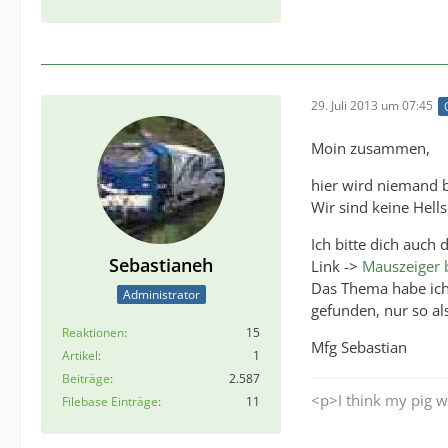
29. Juli 2013 um 07:45
Moin zusammen,
hier wird niemand b
Wir sind keine Hell
Ich bitte dich auch
Sebastianeh
Link ->
Mauszeiger b
Das Thema habe ich
Administrator
gefunden, nur so al
Reaktionen
15
Mfg Sebastian
Artikel
1
Beiträge
2.587
<p>I think my pig w
Filebase Einträge
11