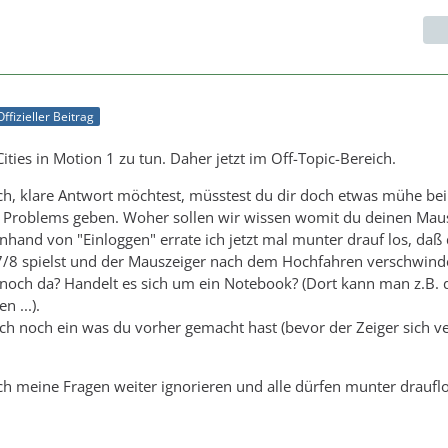
Offizieller Beitrag
Cities in Motion 1 zu tun. Daher jetzt im Off-Topic-Bereich.
ch, klare Antwort möchtest, müsstest du dir doch etwas mühe be
 Problems geben. Woher sollen wir wissen womit du deinen Mau
nhand von "Einloggen" errate ich jetzt mal munter drauf los, daß
/8 spielst und der Mauszeiger nach dem Hochfahren verschwindet
och da? Handelt es sich um ein Notebook? (Dort kann man z.B. 
 ...).
 auch noch ein was du vorher gemacht hast (bevor der Zeiger sich v
ch meine Fragen weiter ignorieren und alle dürfen munter drauflo