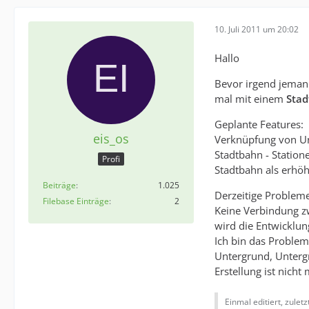
10. Juli 2011 um 20:02
Hallo
Bevor irgend jemand
mal mit einem
Stad
Geplante Features:
eis_os
Verknüpfung von Un
Stadtbahn - Station
Profi
Stadtbahn als erhö
Beiträge
1.025
Derzeitige Probleme
Filebase Einträge
2
Keine Verbindung zw
wird die Entwicklung
Ich bin das Problem
Untergrund, Unterg
Erstellung ist nicht 
Einmal editiert, zulet