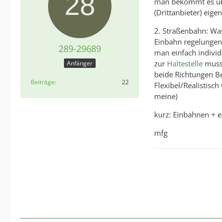
man bekommt es über
(Drittanbieter) eige
2. Straßenbahn: Was
Einbahn regelungen.
289-29689
man einfach individ
zur
Haltestelle
musst
Anfänger
beide Richtungen Be
Beiträge
22
Flexibel/Realistisc
meine)
kurz: Einbahnen + e
mfg