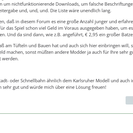
ann um nichtfunktionierende Downloads, um falsche Beschriftung
tergabe und, und, und. Die Liste wäre unendlich lang.
en, daß in diesem Forum es eine große Anzahl junger und erfahr
e für das Spiel schon viel Geld im Voraus ausgegeben haben, um es
en. Und da sind dann, wie z.B. angeführt, € 2,95 ein großer Batze
 am Tüfteln und Bauen hat und auch sich hier einbringen will, s
eld machen, sonst müßten andere Modder ja auch für Ihre sehr g
t werden.
Stadt- oder Schnellbahn ähnlich dem Karlsruher Modell und auch 
h sehr gut und würde mich über eine Lösung freuen!