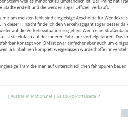
 Steam weil es mir sonst zu umständlich ist. Bei Trainz hat Tra
ne Städte erstellt und die werden sogar Offiziell verkauft.
 mir am meisten fehlt sind eingleisige Abschnitte für Wendekrei
 In dieser Hinsicht finde ich den Verkehrsgigant sogar besser da
ueller auf die Verkehrssituation eingehen. Wenn eine Straßenbah
e ist sie einfach auf der inneren Fahrspur vorbeigefahren. Das 
fahrbar Konzept von CIM ist zwar einfacher aber auch um einige
h weil ja Einbahnen komplett weggelassen wurde (hoffe ihr versteh
ingleisige Tram die man auf unterschiedlichen fahrspuren bauen
| Austria-In-Motion.net | Salzburg-Portalseite