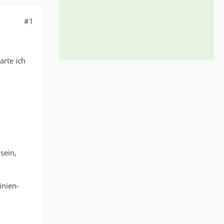
#1
arte ich
sein,
inien-