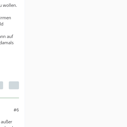
u wollen.
Firmen
ld
ann auf
 damals
#6
n außer