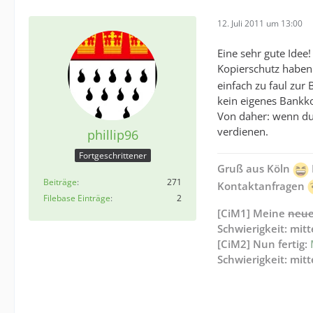
12. Juli 2011 um 13:00
Eine sehr gute Idee
Kopierschutz haben
einfach zu faul zur
kein eigenes Bankk
Von daher: wenn du L
verdienen.
phillip96
Fortgeschrittener
Gruß aus Köln
Beiträge
271
Kontaktanfragen
Filebase Einträge
2
[CiM1] Meine
neu
Schwierigkeit: mitt
[CiM2] Nun fertig:
Schwierigkeit: mitt