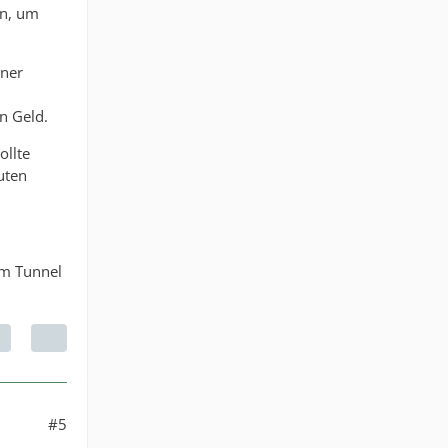
en, um
ener
n Geld.
ollte
uten
im Tunnel
#5