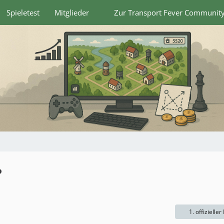
Spieletest
Mitglieder
Zur Transport Fever Communit
?
1. offizieller