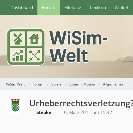
Dashboard
Forum
Filebase
Lexikon
Artikel
WiSim Welt
Forum
Spiele
Cities in Motion
Allgemeines
Urheberrechtsverletzung
Stepke
10. März 2011 um 15:47