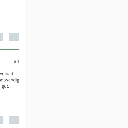
#4
ownload
 notwendig
 gut.