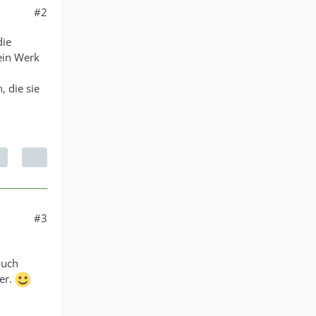
#2
die
sein Werk
, die sie
#3
auch
der.