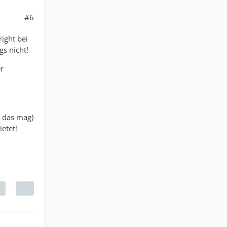
#6
ight bei
s nicht!
er
r das mag)
etet!