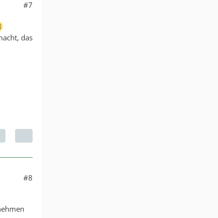
#7
macht, das
#8
e nehmen