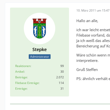
10. März 2011 um 15:47
Hallo an alle,
ich war leicht entse
Filebase vorfand, da
Ja ich weiß das alle
Bereicherung auf K
Stepke
Wäre schön wenn mi
Administrator
interpretiere.
Reaktionen
99
Gruß Steffen
Artikel
30
Beiträge
2.072
PS: ähnlich verhält 
Filebase Einträge
114
Einträge
31