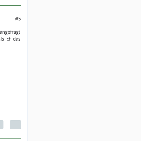
#5
 angefragt
ls ich das