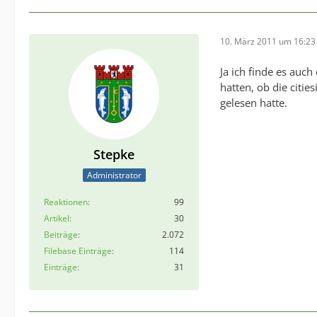
10. März 2011 um 16:23
Ja ich finde es auch
hatten, ob die citi
gelesen hatte.
Stepke
Administrator
Reaktionen
99
Artikel
30
Beiträge
2.072
Filebase Einträge
114
Einträge
31