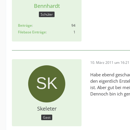
Bennhardt
Schüler
Beiträge
94
Filebase Einträge
1
10. März 2011 um 16:21
Habe ebend geschau
den eigentlich Erst
ist. Aber gut bei me
Dennoch bin ich ge
Skeleter
Gast