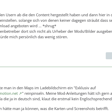
 den Usern ab die den Content hergestellt haben und dann hier in 
neinstellen. solange sich von denen keiner dagegen sträubt dass 
oad angeboten wird ... *shrug*
enbetreiber dort sich nicht als Urheber der Mods/Bilder ausgeben
 würde mich persönlich das wenig stören.
llte man in den Maps im Ladebildschirm ein "Exklusiv auf
motion.net
" reinpinseln. Meine Mod-Anleitungen hätt ich gern 
da die ja in deutsch sind, klaut die erstmal kein Englischsprechen
 hätte man ja können, was die Karten und Screenshots betrifft.