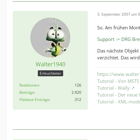
3. September 2007 um 0
So. Am frühen Mont
Support -> DRG Bre
Das nächste Objekt 
verzichtet. Das wir
Walter1940
Erleuchteter
https://www.walter
Tutorial - Von MST
Reaktionen
126
Tutorial - Wally
Beiträge
2.920
Tutorial - Der neu
Filebase Einträge
312
Tutorial - XML-mod