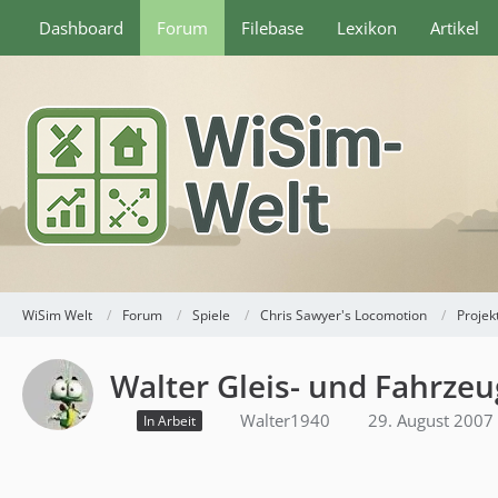
Dashboard
Forum
Filebase
Lexikon
Artikel
WiSim Welt
Forum
Spiele
Chris Sawyer's Locomotion
Projek
Walter Gleis- und Fahrz
Walter1940
29. August 2007
In Arbeit