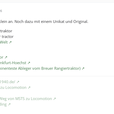
06
klein an. Noch dazu mit einem Unikat und Original.
traktor
 tractor
Welt
or
ankfurt-Hoechst
inenteste Ableger vom Breuer Rangiertraktor)
1940.de/
S zu Locomotion
e Weg von MSTS zu Locomotion
ding