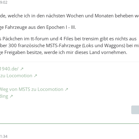
9:02
ände, welche ich in den nächsten Wochen und Monaten beheben w
ge Fahrzeuge aus den Epochen I - III.
es Päckchen im tt-forum und 4 Files bei trensim gibt es nichts aus
 über 300 französische MSTS-Fahrzeuge (Loks und Waggons) bei m
ige Freigaben besitze, werde ich mir dieses Land vornehmen.
1940.de/
S zu Locomotion
e Weg von MSTS zu Locomotion
ding
1:34