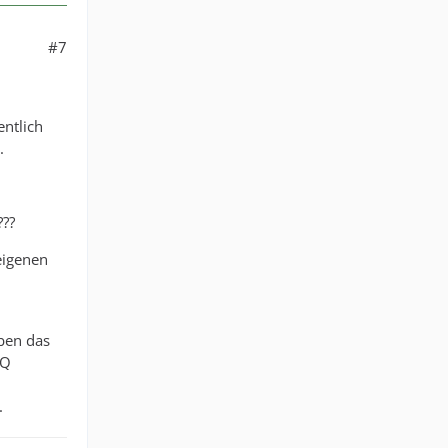
#7
entlich
.
???
eigenen
ben das
SQ
.