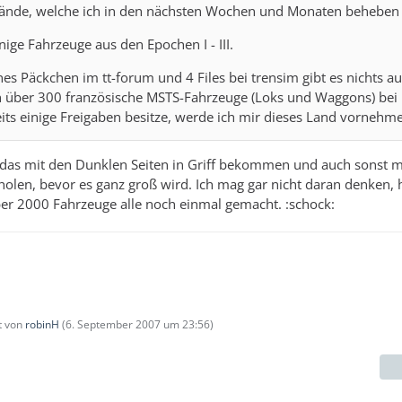
stände, welche ich in den nächsten Wochen und Monaten beheben
nige Fahrzeuge aus den Epochen I - III.
ines Päckchen im tt-forum und 4 Files bei trensim gibt es nichts a
ch über 300 französische MSTS-Fahrzeuge (Loks und Waggons) bei
its einige Freigaben besitze, werde ich mir dieses Land vornehm
r das mit den Dunklen Seiten in Griff bekommen und auch sonst m
olen, bevor es ganz groß wird. Ich mag gar nicht daran denken, 
er 2000 Fahrzeuge alle noch einmal gemacht. :schock:
zt von
robinH
(
6. September 2007 um 23:56
)