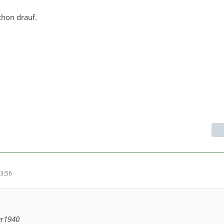
chon drauf.
3:56
er1940