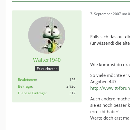
7. September 2007 um 0
Falls sich das auf d
(unwissend) die alt
Walter1940
Wie kommst du drauf
Erleuchteter
So viele möchte er 
Reaktionen
126
Angaben 447.
Beiträge
2.920
http://www.tt-for
Filebase Einträge
312
Auch andere machen
sie es noch besser 
erreicht habe?
Warte doch erst mal