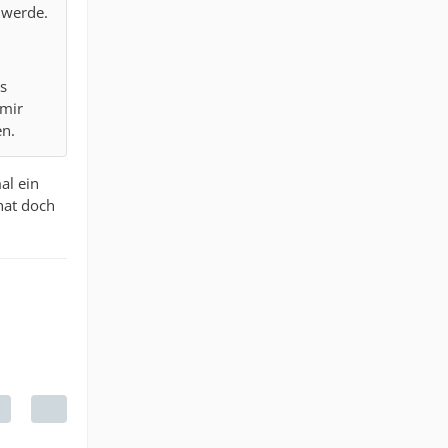
 werde.
us
 mir
en.
al ein
hat doch