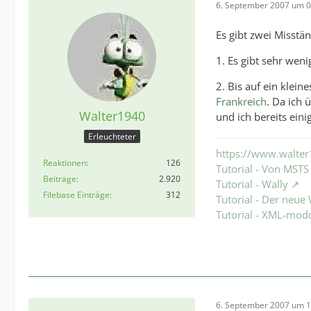
6. September 2007 um 0
Es gibt zwei Misst
1. Es gibt sehr weni
2. Bis auf ein klein
Frankreich
. Da ich
Walter1940
und ich bereits ein
Erleuchteter
https://www.walter
Reaktionen
126
Tutorial - Von MST
Beiträge
2.920
Tutorial - Wally
Filebase Einträge
312
Tutorial - Der neu
Tutorial - XML-mod
6. September 2007 um 1