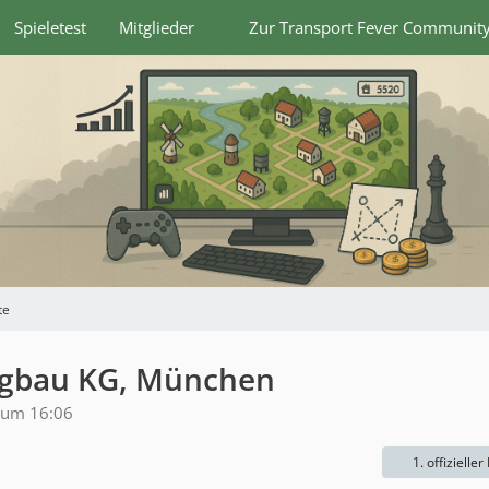
Spieletest
Mitglieder
Zur Transport Fever Communit
te
eugbau KG, München
 um 16:06
1. offizieller