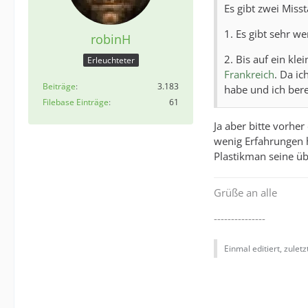
Es gibt zwei Mis
1. Es gibt sehr we
robinH
2. Bis auf ein kle
Erleuchteter
Frankreich
. Da i
Beiträge
3.183
habe und ich bere
Filebase Einträge
61
Ja aber bitte vorhe
wenig Erfahrungen h
Plastikman seine üb
Grüße an alle
---------------
Einmal editiert, zulet